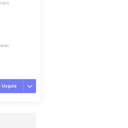
lıdır)
mlanan
 Uygula
nekleri sıfırla
dan Uygula