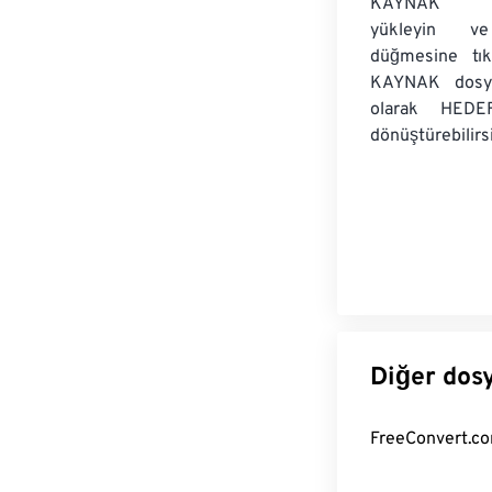
KAYNAK dos
yükleyin v
düğmesine tıkl
KAYNAK dosyal
olarak HEDEF
dönüştürebilirsi