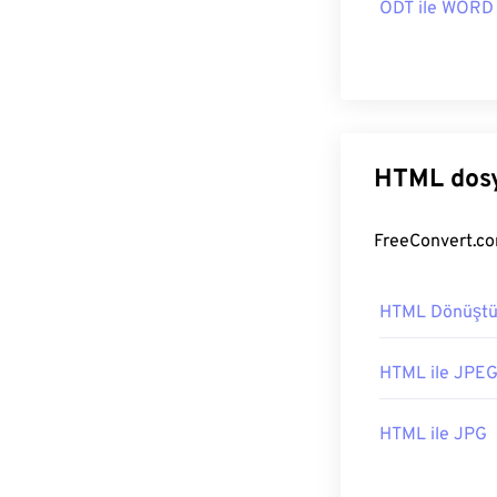
ODT ile WORD
HTML dosy
HTML Dönüştü
HTML ile JPE
HTML ile JPG