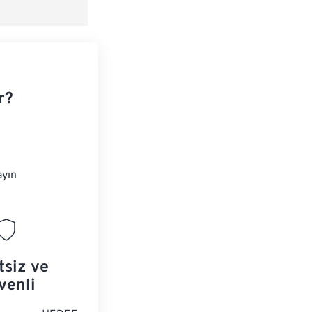
 Olarak Kaydet
r?
ayın
tsiz ve
venli