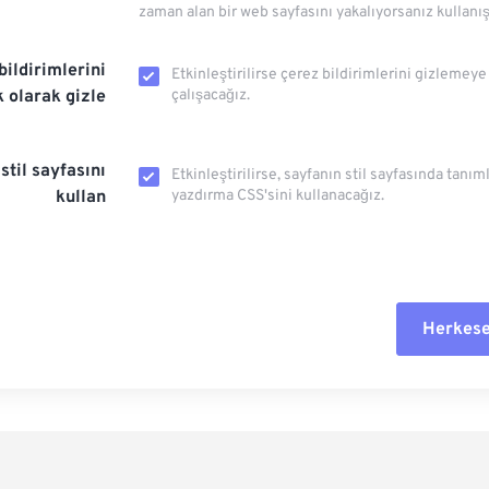
zaman alan bir web sayfasını yakalıyorsanız kullanış
bildirimlerini
Etkinleştirilirse çerez bildirimlerini gizlemeye
 olarak gizle
çalışacağız.
stil sayfasını
Etkinleştirilirse, sayfanın stil sayfasında tanı
kullan
yazdırma CSS'sini kullanacağız.
Herkese
Tüm seçe
Ön Ayar