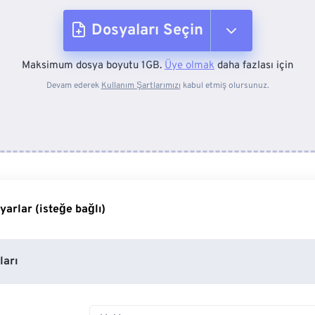
Dosyaları Seçin
Maksimum dosya boyutu 1GB.
Üye olmak
daha fazlası için
Cihazdan
Devam ederek
Kullanım Şartlarımızı
kabul etmiş olursunuz.
Dropbox'tan
Google Drive'dan
yarlar (isteğe bağlı)
OneDrive'dan
ları
Web Sayfasına Girin