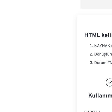
HTML keli
KAYNAK do
Dönüştürm
Durum "Ta
Kullanım