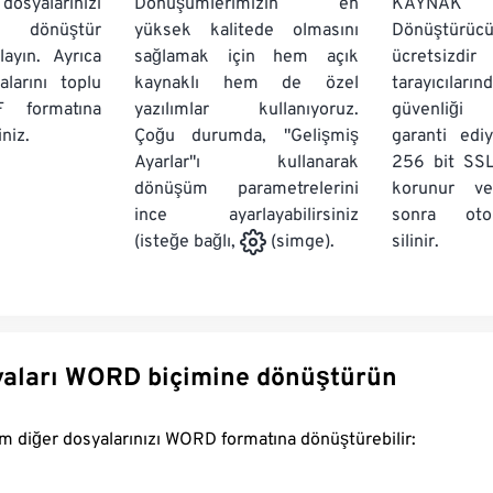
yalarınızı
Dönüşümlerimizin en
KAYNAK
e dönüştür
yüksek kalitede olmasını
Dönüştürüc
ayın. Ayrıca
sağlamak için hem açık
ücretsizd
arını
toplu
kaynaklı hem de özel
tarayıcıların
 formatına
yazılımlar kullanıyoruz.
güvenliği 
niz.
Çoğu durumda, "Gelişmiş
garanti edi
Ayarlar"ı kullanarak
256 bit SSL
dönüşüm parametrelerini
korunur v
ince ayarlayabilirsiniz
sonra oto
silinir.
(isteğe bağlı,
(simge).
Diğer dosyaları WORD biçimine dönüştürün
FreeConvert.com diğer dosyalarınızı WORD formatına dönüştürebilir: