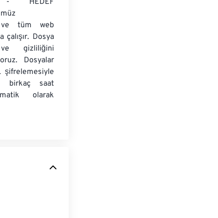
 - HEDEF
ümüz
ir ve tüm web
da çalışır. Dosya
ve gizliliğini
yoruz. Dosyalar
 şifrelemesiyle
e birkaç saat
matik olarak