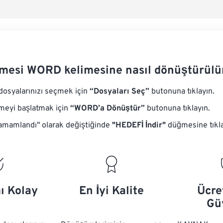
Ön Ayar
mesi WORD kelimesine nasıl dönüştürülü
syalarınızı seçmek için
“Dosyaları Seç”
butonuna tıklayın.
eyi başlatmak için
“WORD’a Dönüştür”
butonuna tıklayın.
mamlandı" olarak değiştiğinde
"HEDEFİ İndir"
düğmesine tıkl
ı Kolay
En İyi Kalite
Ücre
Gü