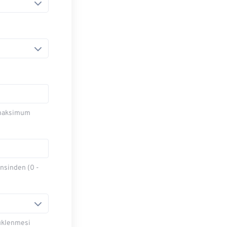
 (maksimum
insinden (0 -
yüklenmesi