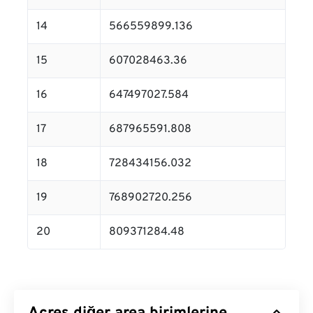
14
566559899.136
15
607028463.36
16
647497027.584
17
687965591.808
18
728434156.032
19
768902720.256
20
809371284.48