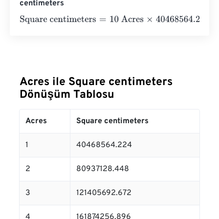
centimeters
Square centimeters
=
10 Acres
×
40468564.224
=
404685
Acres ile Square centimeters
Dönüşüm Tablosu
Acres
Square centimeters
1
40468564.224
2
80937128.448
3
121405692.672
4
161874256.896