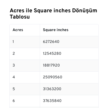
Acres ile Square inches Dönüşüm
Tablosu
Acres
Square inches
1
6272640
2
12545280
3
18817920
4
25090560
5
31363200
6
37635840