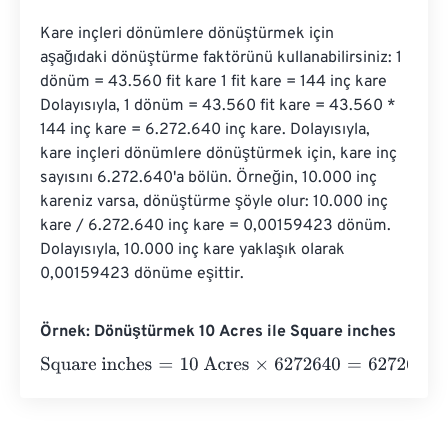
Kare inçleri dönümlere dönüştürmek için 
aşağıdaki dönüştürme faktörünü kullanabilirsiniz: 1 
dönüm = 43.560 fit kare 1 fit kare = 144 inç kare 
Dolayısıyla, 1 dönüm = 43.560 fit kare = 43.560 * 
144 inç kare = 6.272.640 inç kare. Dolayısıyla, 
kare inçleri dönümlere dönüştürmek için, kare inç 
sayısını 6.272.640'a bölün. Örneğin, 10.000 inç 
kareniz varsa, dönüştürme şöyle olur: 10.000 inç 
kare / 6.272.640 inç kare = 0,00159423 dönüm. 
Dolayısıyla, 10.000 inç kare yaklaşık olarak 
0,00159423 dönüme eşittir.
Örnek: Dönüştürmek 10 Acres ile Square inches
Square inches
=
10 Acres
×
6272640
=
62726400
Square i