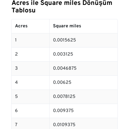
Acres ile Square miles Dönüşüm
Tablosu
Acres
Square miles
1
0.0015625
2
0.003125
3
0.0046875
4
0.00625
5
0.0078125
6
0.009375
7
0.0109375