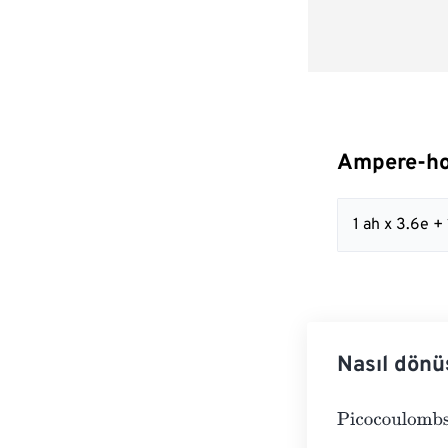
Ampere-ho
1 ah x 3.6e +
Nasıl dönü
Picocoulombs
=