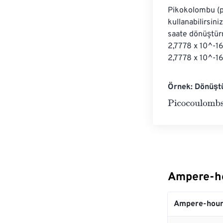
Pikokolombu (p
kullanabilirsin
saate dönüştürm
2,7778 x 10^-1
2,7778 x 10^-16
Örnek: Dönüşt
Picocoulombs
=
Ampere-ho
Ampere-hour