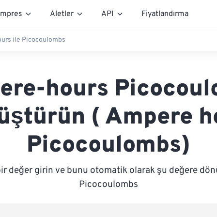
mpres
Aletler
API
Fiyatlandırma
urs ile Picocoulombs
re-hours Picocou
üştürün ( Ampere h
Picocoulombs)
ir değer girin ve bunu otomatik olarak şu değere dön
Picocoulombs