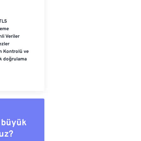
TLS
leme
li Veriler
zler
m Kontrolü ve
ik doğrulama
 büyük
uz?