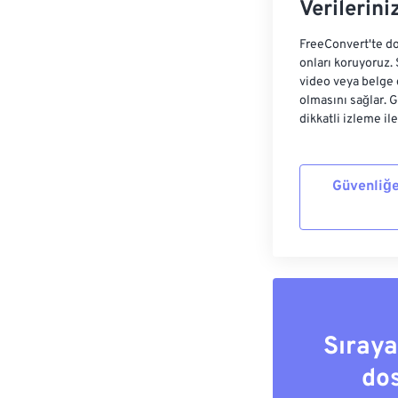
Verilerini
FreeConvert'te do
onları koruyoruz.
video veya belge 
olmasını sağlar. 
dikkatli izleme il
Güvenliğe
Sıray
do