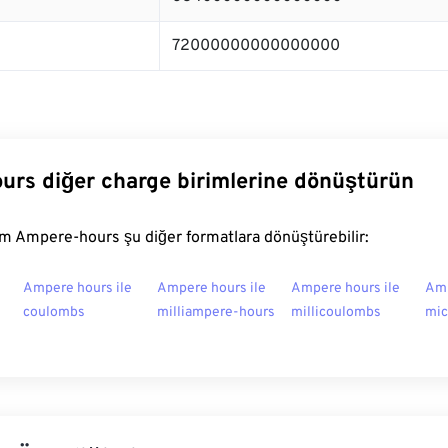
72000000000000000
rs diğer charge birimlerine dönüştürün
m Ampere-hours şu diğer formatlara dönüştürebilir:
Ampere hours ile
Ampere hours ile
Ampere hours ile
Amp
coulombs
milliampere-hours
millicoulombs
mic