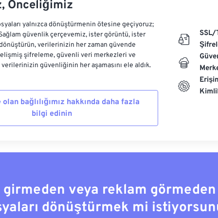
z, Önceliğimiz
syaları yalnızca dönüştürmenin ötesine geçiyoruz;
SSL/
 Sağlam güvenlik çerçevemiz, ister görüntü, ister
Şifre
dönüştürün, verilerinizin her zaman güvende
Gelişmiş şifreleme, güvenli veri merkezleri ve
Güven
e verilerinizin güvenliğinin her aşamasını ele aldık.
Merke
Erişi
Kiml
 olan bağlılığımız hakkında daha fazla
bilgi edinin
a girmeden veya reklam görmeden
syaları dönüştürmek mi istiyorsun