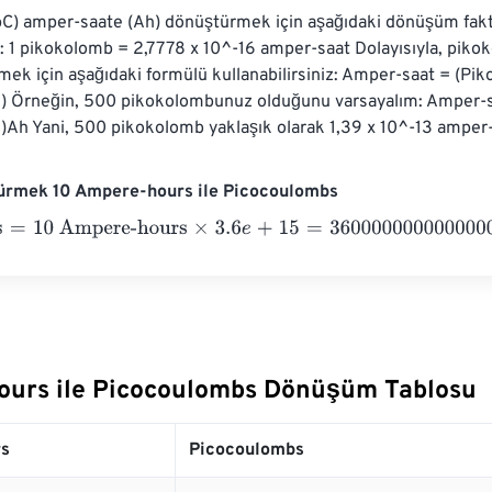
C) amper-saate (Ah) dönüştürmek için aşağıdaki dönüşüm faktö
iz: 1 pikokolomb = 2,7778 x 10^-16 amper-saat Dolayısıyla, pi
ek için aşağıdaki formülü kullanabilirsiniz: Amper-saat = (Pi
6) Örneğin, 500 pikokolombunuz olduğunu varsayalım: Amper-s
)Ah Yani, 500 pikokolomb yaklaşık olarak 1,39 x 10^-13 amper-s
ürmek 10 Ampere-hours ile Picocoulombs
10 Ampere-hours
×
3.6
e
+
15
=
36000000000000000
Picocoul
urs ile Picocoulombs Dönüşüm Tablosu
s
Picocoulombs