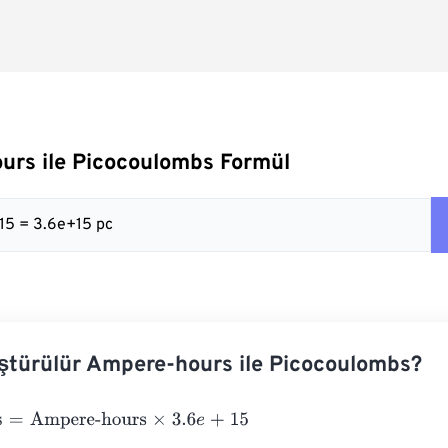
urs ile Picocoulombs Formül
 15 = 3.6e+15 pc
ştürülür Ampere-hours ile Picocoulombs?
Ampere-hours
×
3.6
e
+
15