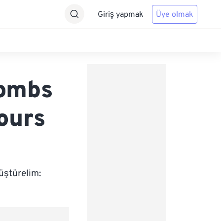
Giriş yapmak
Üye olmak
lombs
ours
üştürelim: