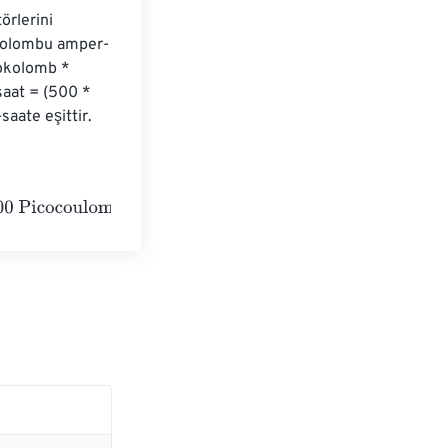
rlerini 
kokolombu amper-
kokolomb * 
aat = (500 * 
aate eşittir.
ombs