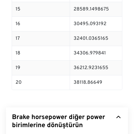
15
28589.1498675
16
30495.093192
17
32401.0365165
18
34306.979841
19
36212.9231655
20
38118.86649
Brake horsepower diğer power
birimlerine dönüştürün