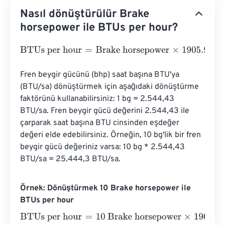
Nasıl dönüştürülür Brake
horsepower ile BTUs per hour?
BTUs per hour
=
Brake horsepower
×
1905.9433245
Fren beygir gücünü (bhp) saat başına BTU'ya 
(BTU/sa) dönüştürmek için aşağıdaki dönüştürme 
faktörünü kullanabilirsiniz: 1 bg = 2.544,43 
BTU/sa. Fren beygir gücü değerini 2.544,43 ile 
çarparak saat başına BTU cinsinden eşdeğer 
değeri elde edebilirsiniz. Örneğin, 10 bg'lik bir fren 
beygir gücü değeriniz varsa: 10 bg * 2.544,43 
BTU/sa = 25.444,3 BTU/sa.
Örnek: Dönüştürmek 10 Brake horsepower ile
BTUs per hour
BTUs per hour
=
10 Brake horsepower
×
1905.9433245
=
1