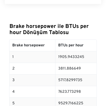
Brake horsepower ile BTUs per
hour Dönüşüm Tablosu
Brake horsepower
BTUs per hour
1
1905.9433245
2
3811.886649
3
5717.8299735
4
7623.773298
5
9529.7166225