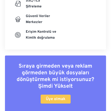
SSL/TLS
Şifreleme
Güvenli Veriler
Merkezler
Erişim Kontrolü ve
Kimlik doğrulama
Sıraya girmeden veya reklam
görmeden büyük dosyaları
dönüştürmek mi istiyorsunuz?
Şimdi Yükselt
Üye olmak