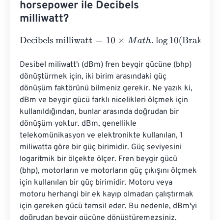
horsepower ile Decibels
milliwatt?
Decibels milliwatt
=
10
×
M
a
t
h
.
log
10
(
Brake horsepower
⋅
745
Desibel miliwatt'ı (dBm) fren beygir gücüne (bhp) 
dönüştürmek için, iki birim arasındaki güç 
dönüşüm faktörünü bilmeniz gerekir. Ne yazık ki, 
dBm ve beygir gücü farklı nicelikleri ölçmek için 
kullanıldığından, bunlar arasında doğrudan bir 
dönüşüm yoktur. dBm, genellikle 
telekomünikasyon ve elektronikte kullanılan, 1 
miliwatta göre bir güç birimidir. Güç seviyesini 
logaritmik bir ölçekte ölçer. Fren beygir gücü 
(bhp), motorların ve motorların güç çıkışını ölçmek 
için kullanılan bir güç birimidir. Motoru veya 
motoru herhangi bir ek kayıp olmadan çalıştırmak 
için gereken gücü temsil eder. Bu nedenle, dBm'yi 
doğrudan beygir gücüne dönüştüremezsiniz.