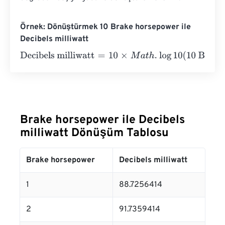
Örnek: Dönüştürmek 10 Brake horsepower ile
Decibels milliwatt
Decibels milliwatt
=
10
×
M
a
t
h
.
log
10
(
10 Brake horsepower
⋅
Brake horsepower ile Decibels
milliwatt Dönüşüm Tablosu
Brake horsepower
Decibels milliwatt
1
88.7256414
2
91.7359414