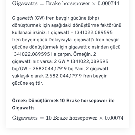
Gigawatts
=
Brake horsepower
×
0.000744
Gigawatt'ı (GW) fren beygir gücüne (bhp) 
dönüştürmek için aşağıdaki dönüştürme faktörünü 
kullanabilirsiniz: 1 gigawatt = 1341022,089595 
fren beygir gücü Dolayısıyla, gigawatt'ı fren beygir 
gücüne dönüştürmek için gigawatt cinsinden gücü 
1341022,089595 ile çarpın. Örneğin, 2 
gigawatt'ınız varsa: 2 GW * 1341022,089595 
bg/GW = 2682044,17919 bg Yani, 2 gigawatt 
yaklaşık olarak 2.682.044,17919 fren beygir 
gücüne eşittir.
Örnek: Dönüştürmek 10 Brake horsepower ile
Gigawatts
Gigawatts
=
10 Brake horsepower
×
0.000744
=
0.00744
Gi