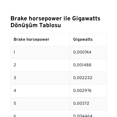
Brake horsepower ile Gigawatts
Dönüşüm Tablosu
Brake horsepower
Gigawatts
1
0.000744
2
0.001488
3
0.002232
4
0.002976
5
0.00372
6
0.004464