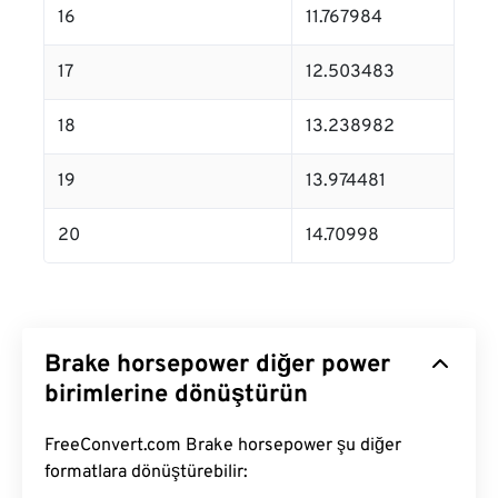
16
11.767984
17
12.503483
18
13.238982
19
13.974481
20
14.70998
Brake horsepower diğer power
birimlerine dönüştürün
FreeConvert.com Brake horsepower şu diğer
formatlara dönüştürebilir: