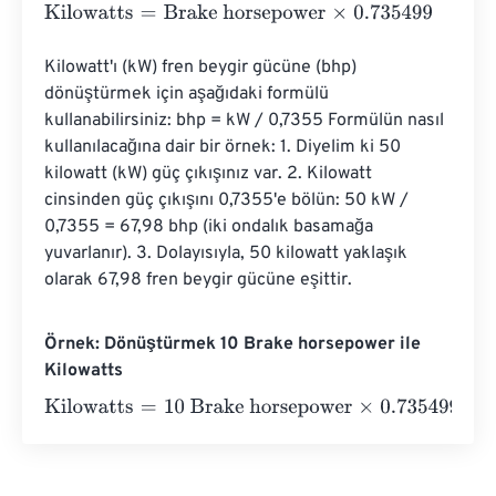
Kilowatts
=
Brake horsepower
×
0.735499
Kilowatt'ı (kW) fren beygir gücüne (bhp) 
dönüştürmek için aşağıdaki formülü 
kullanabilirsiniz: bhp = kW / 0,7355 Formülün nasıl 
kullanılacağına dair bir örnek: 1. Diyelim ki 50 
kilowatt (kW) güç çıkışınız var. 2. Kilowatt 
cinsinden güç çıkışını 0,7355'e bölün: 50 kW / 
0,7355 = 67,98 bhp (iki ondalık basamağa 
yuvarlanır). 3. Dolayısıyla, 50 kilowatt yaklaşık 
olarak 67,98 fren beygir gücüne eşittir.
Örnek: Dönüştürmek 10 Brake horsepower ile
Kilowatts
Kilowatts
=
10 Brake horsepower
×
0.735499
=
7.35499
Kil