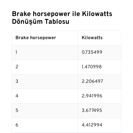
Brake horsepower ile Kilowatts
Dönüşüm Tablosu
Brake horsepower
Kilowatts
1
0.735499
2
1.470998
3
2.206497
4
2.941996
5
3.677495
6
4.412994