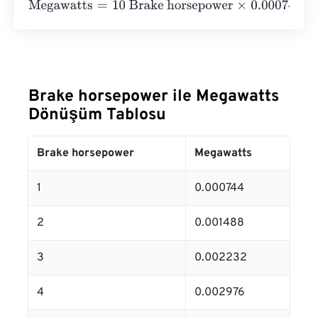
Megawatts
=
10 Brake horsepower
×
0.000744
=
0.00744
M
Brake horsepower ile Megawatts
Dönüşüm Tablosu
Brake horsepower
Megawatts
1
0.000744
2
0.001488
3
0.002232
4
0.002976