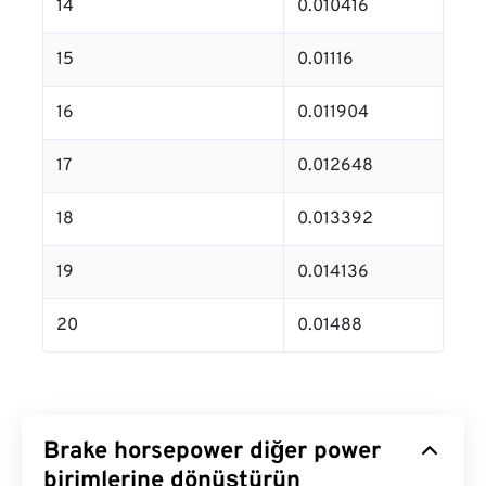
14
0.010416
15
0.01116
16
0.011904
17
0.012648
18
0.013392
19
0.014136
20
0.01488
Brake horsepower diğer power
birimlerine dönüştürün