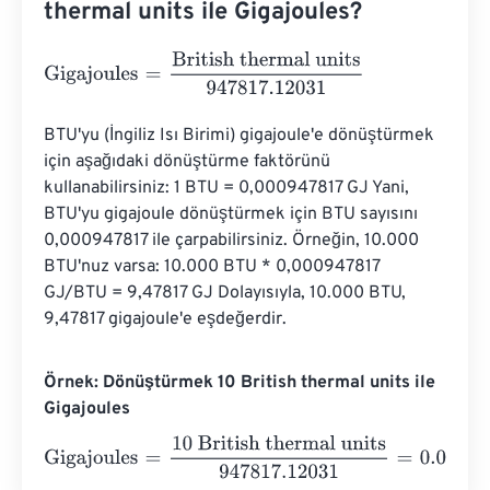
thermal units ile Gigajoules?
Gigajoules
=
British thermal units
947817.12031
BTU'yu (İngiliz Isı Birimi) gigajoule'e dönüştürmek 
için aşağıdaki dönüştürme faktörünü 
kullanabilirsiniz: 1 BTU = 0,000947817 GJ Yani, 
BTU'yu gigajoule dönüştürmek için BTU sayısını 
0,000947817 ile çarpabilirsiniz. Örneğin, 10.000 
BTU'nuz varsa: 10.000 BTU * 0,000947817 
GJ/BTU = 9,47817 GJ Dolayısıyla, 10.000 BTU, 
9,47817 gigajoule'e eşdeğerdir.
Örnek: Dönüştürmek 10 British thermal units ile
Gigajoules
Gigajoules
=
10 British thermal units
947817.12031
=
0.000