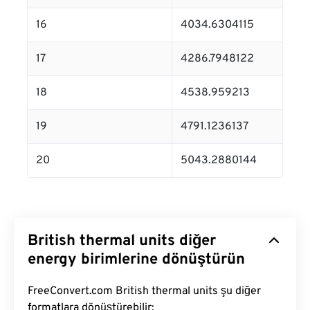
16
4034.6304115
17
4286.7948122
18
4538.959213
19
4791.1236137
20
5043.2880144
British thermal units diğer
energy birimlerine dönüştürün
FreeConvert.com British thermal units şu diğer
formatlara dönüştürebilir: