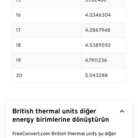
15
3.782466
16
4.0346304
17
4.2867948
18
4.5389592
19
4.7911236
20
5.043288
British thermal units diğer
energy birimlerine dönüştürün
FreeConvert.com British thermal units şu diğer