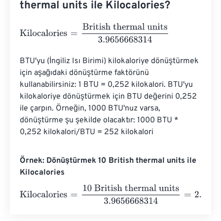
thermal units ile Kilocalories?
Kilocalories
=
British thermal units
3.9656668314
BTU'yu (İngiliz Isı Birimi) kilokaloriye dönüştürmek 
için aşağıdaki dönüştürme faktörünü 
kullanabilirsiniz: 1 BTU = 0,252 kilokalori. BTU'yu 
kilokaloriye dönüştürmek için BTU değerini 0,252 
ile çarpın. Örneğin, 1000 BTU'nuz varsa, 
dönüştürme şu şekilde olacaktır: 1000 BTU * 
0,252 kilokalori/BTU = 252 kilokalori
Örnek: Dönüştürmek 10 British thermal units ile
Kilocalories
Kilocalories
=
10 British thermal units
3.9656668314
=
2.