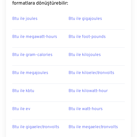
formatlara dönüştürebilir:
Btu ile joules
Btu ile gigajoules
Btu ile megawatt-hours
Btu ile foot-pounds
Btu ile gram-calories
Btu ile kilojoules
Btu ile megajoules
Btu ile kiloelectronvolts
Btu ile kbtu
Btu ile kilowatt-hour
Btu ile ev
Btu ile watt-hours
Btu ile gigaelectronvolts
Btu ile megaelectronvolts