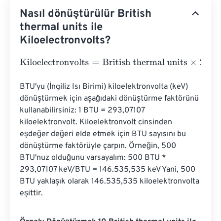
Nasıl dönüştürülür British
thermal units ile
Kiloelectronvolts?
Kiloelectronvolts
=
British thermal units
×
29307107.0172
BTU'yu (İngiliz Isı Birimi) kiloelektronvolta (keV) 
dönüştürmek için aşağıdaki dönüştürme faktörünü 
kullanabilirsiniz: 1 BTU = 293,07107 
kiloelektronvolt. Kiloelektronvolt cinsinden 
eşdeğer değeri elde etmek için BTU sayısını bu 
dönüştürme faktörüyle çarpın. Örneğin, 500 
BTU'nuz olduğunu varsayalım: 500 BTU * 
293,07107 keV/BTU = 146.535,535 keV Yani, 500 
BTU yaklaşık olarak 146.535,535 kiloelektronvolta 
eşittir.