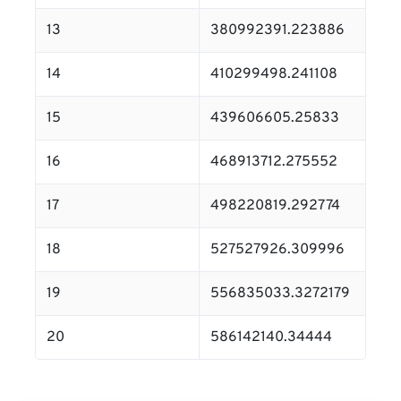
13
380992391.223886
14
410299498.241108
15
439606605.25833
16
468913712.275552
17
498220819.292774
18
527527926.309996
19
556835033.3272179
20
586142140.34444