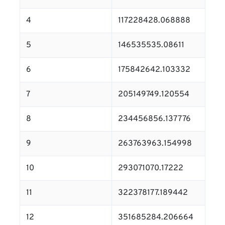
4
117228428.068888
5
146535535.08611
6
175842642.103332
7
205149749.120554
8
234456856.137776
9
263763963.154998
10
293071070.17222
11
322378177.189442
12
351685284.206664