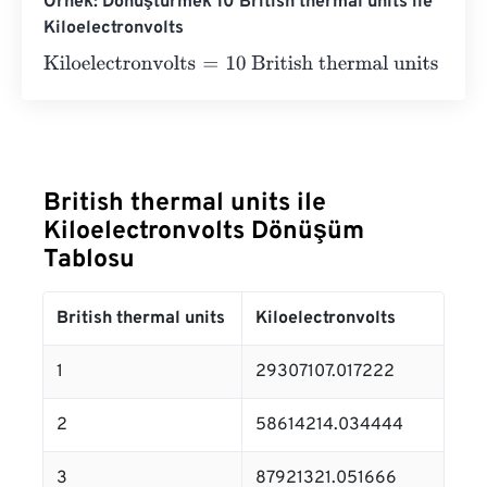
Örnek: Dönüştürmek 10 British thermal units ile
Kiloelectronvolts
Kiloelectronvolts
=
10 British thermal units
×
29307107.01
British thermal units ile
Kiloelectronvolts Dönüşüm
Tablosu
British thermal units
Kiloelectronvolts
1
29307107.017222
2
58614214.034444
3
87921321.051666