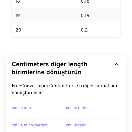
18
0.18
19
0.19
20
0.2
Centimeters diğer length
birimlerine dönüştürün
FreeConvert.com Centimeters şu diğer formatlara
dönüştürebilir:
cm ile mm
cm ile miles
cm ile micrometers
cm ile feet