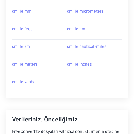
cm ile mm
cm ile micrometers
cm ile feet
cm ile nm
cm ile km
cm ile nautical-miles
cm ile meters
cm ile inches
cm ile yards
Verileriniz, Önceliğimiz
FreeConvert'te dosyaları yalnızca dönüştürmenin ötesine