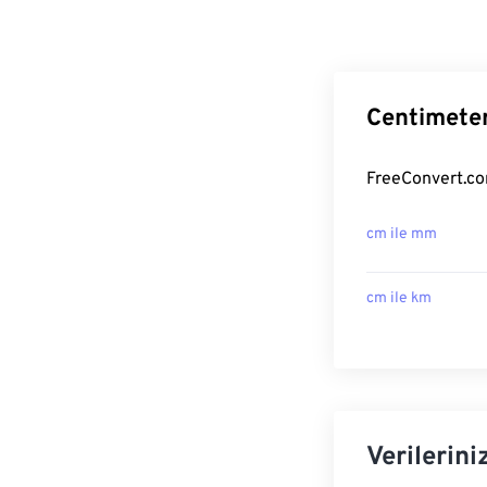
Centimeter
FreeConvert.com
cm ile mm
cm ile km
Verilerini