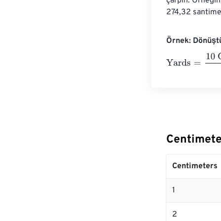
çarpın. Örneğin
274,32 santimet
Örnek: Dönüşt
Yards
=
10 Cent
Centimete
Centimeters
1
2