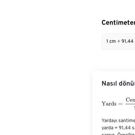
Centimeter
1 cm ÷ 91.44
Nasıl dönü
Yards
=
Centime
Yardayı santime
yarda = 91,44 s