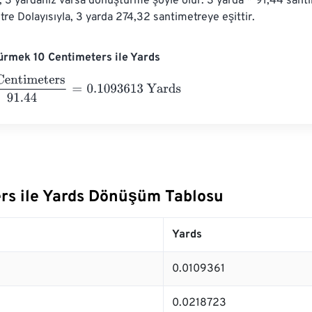
, 3 yardanız varsa dönüştürme şöyle olur: 3 yarda * 91,44 sant
re Dolayısıyla, 3 yarda 274,32 santimetreye eşittir.
ürmek 10 Centimeters ile Yards
imeters
91.44
=
0.1093613
Yards
rs ile Yards Dönüşüm Tablosu
Yards
0.0109361
0.0218723