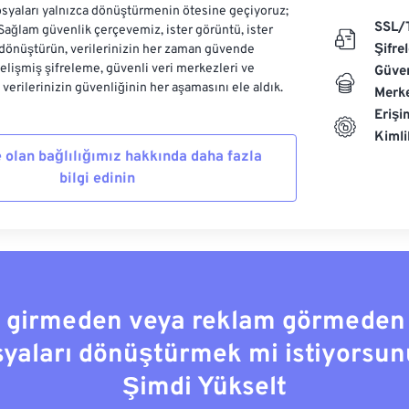
syaları yalnızca dönüştürmenin ötesine geçiyoruz;
SSL/
 Sağlam güvenlik çerçevemiz, ister görüntü, ister
Şifre
dönüştürün, verilerinizin her zaman güvende
Gelişmiş şifreleme, güvenli veri merkezleri ve
Güven
e verilerinizin güvenliğinin her aşamasını ele aldık.
Merke
Erişi
Kiml
 olan bağlılığımız hakkında daha fazla
bilgi edinin
a girmeden veya reklam görmeden
syaları dönüştürmek mi istiyorsun
Şimdi Yükselt