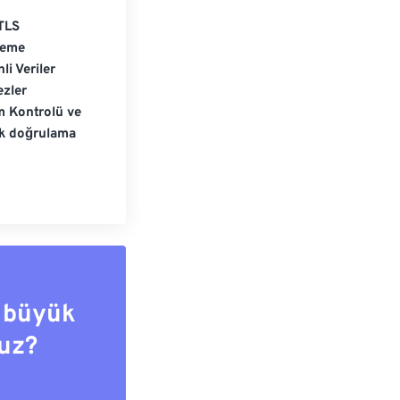
TLS
leme
li Veriler
zler
m Kontrolü ve
ik doğrulama
 büyük
uz?