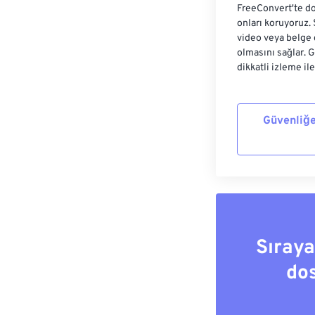
FreeConvert'te do
onları koruyoruz.
video veya belge 
olmasını sağlar. 
dikkatli izleme il
Güvenliğe
Sıray
do