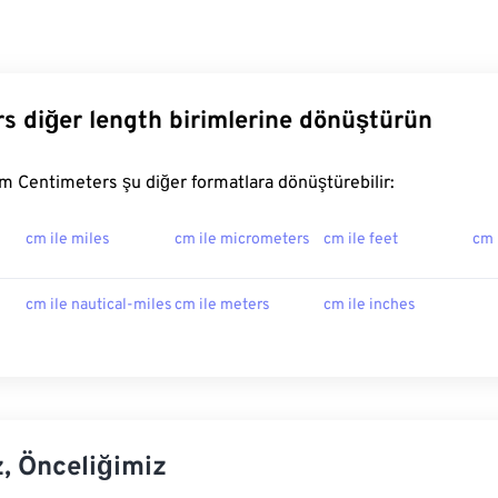
s diğer length birimlerine dönüştürün
 Centimeters şu diğer formatlara dönüştürebilir:
cm ile miles
cm ile micrometers
cm ile feet
cm 
cm ile nautical-miles
cm ile meters
cm ile inches
z, Önceliğimiz