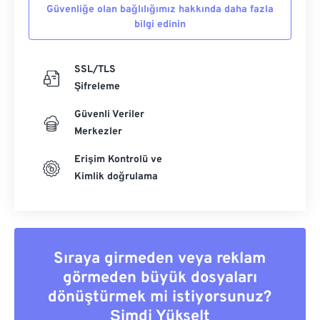
Güvenliğe olan bağlılığımız hakkında daha fazla
bilgi edinin
SSL/TLS
Şifreleme
Güvenli Veriler
Merkezler
Erişim Kontrolü ve
Kimlik doğrulama
Sıraya girmeden veya reklam
görmeden büyük dosyaları
dönüştürmek mi istiyorsunuz?
Şimdi Yükselt