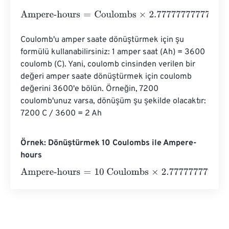
Ampere-hours
=
Coulombs
×
2.7777777777778
e
-
4
Coulomb'u amper saate dönüştürmek için şu 
formülü kullanabilirsiniz: 1 amper saat (Ah) = 3600 
coulomb (C). Yani, coulomb cinsinden verilen bir 
değeri amper saate dönüştürmek için coulomb 
değerini 3600'e bölün. Örneğin, 7200 
coulomb'unuz varsa, dönüşüm şu şekilde olacaktır: 
7200 C / 3600 = 2 Ah
Örnek: Dönüştürmek 10 Coulombs ile Ampere-
hours
Ampere-hours
=
10 Coulombs
×
2.7777777777778
e
-
4
=
0.0