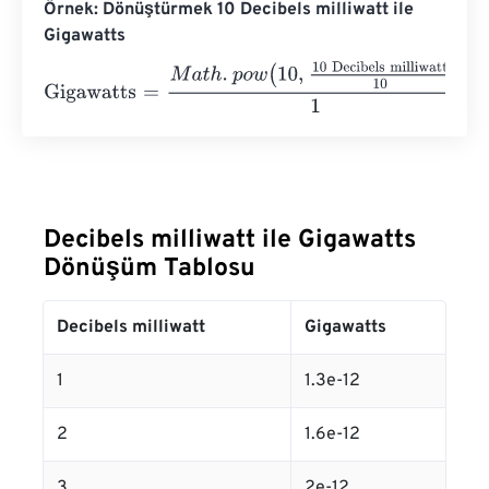
Örnek: Dönüştürmek 10 Decibels milliwatt ile
Gigawatts
Gigawatts
=
M
a
t
h
.
p
o
w
(
10
,
10 Decibels milliwatt
10
)
1
e
12
=
1
e
-
Decibels milliwatt ile Gigawatts
Dönüşüm Tablosu
Decibels milliwatt
Gigawatts
1
1.3e-12
2
1.6e-12
3
2e-12