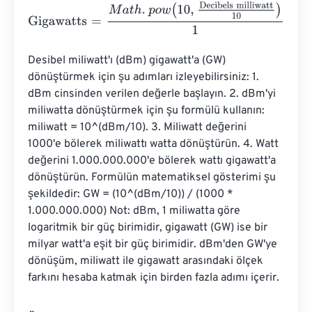
Gigawatts
=
M
a
t
h
.
p
o
w
(
10
,
Decibels milliwatt
10
)
1
e
12
Desibel miliwatt'ı (dBm) gigawatt'a (GW) 
dönüştürmek için şu adımları izleyebilirsiniz: 1. 
dBm cinsinden verilen değerle başlayın. 2. dBm'yi 
miliwatta dönüştürmek için şu formülü kullanın: 
miliwatt = 10^(dBm/10). 3. Miliwatt değerini 
1000'e bölerek miliwattı watta dönüştürün. 4. Watt 
değerini 1.000.000.000'e bölerek wattı gigawatt'a 
dönüştürün. Formülün matematiksel gösterimi şu 
şekildedir: GW = (10^(dBm/10)) / (1000 * 
1.000.000.000) Not: dBm, 1 miliwatta göre 
logaritmik bir güç birimidir, gigawatt (GW) ise bir 
milyar watt'a eşit bir güç birimidir. dBm'den GW'ye 
dönüşüm, miliwatt ile gigawatt arasındaki ölçek 
farkını hesaba katmak için birden fazla adımı içerir.