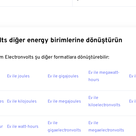
lts diğer energy birimlerine dönüştürün
 Electronvolts şu diğer formatlara dönüştürebilir:
Ev ile megawatt-
Ev ile joules
Ev ile gigajoules
Ev i
hours
Ev ile
ies
Ev ile kilojoules
Ev ile megajoules
Ev 
kiloelectronvolts
Ev ile
Ev ile
ur
Ev ile watt-hours
gigaelectronvolts
megaelectronvolts