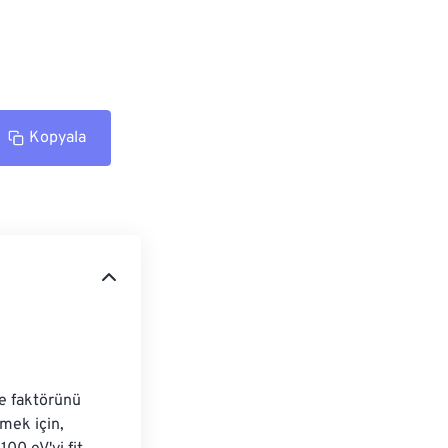
Kopyala
e faktörünü 
mek için, 