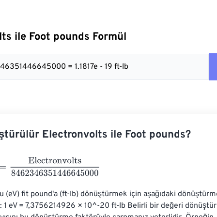
lts ile Foot pounds Formül
46351446645000 = 1.1817e - 19 ft-lb
ştürülür Electronvolts ile Foot pounds?
lectronvolts
8462346351446645000
u (eV) fit pound'a (ft-lb) dönüştürmek için aşağıdaki dönüştürm
z: 1 eV = 7,3756214926 × 10^-20 ft-lb Belirli bir değeri dönüştür