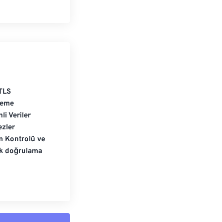
TLS
leme
li Veriler
zler
m Kontrolü ve
ik doğrulama