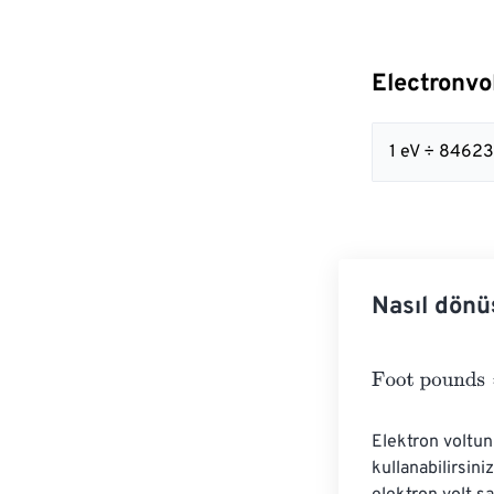
Electronvo
1 eV ÷ 84623
Nasıl dönü
Foot pounds
=
E
Elektron voltun
kullanabilirsini