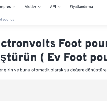
mpres
Aletler
API
Fiyatlandırma
oot pounds
ctronvolts Foot po
ştürün ( Ev Foot po
er girin ve bunu otomatik olarak şu değere dönüştüre