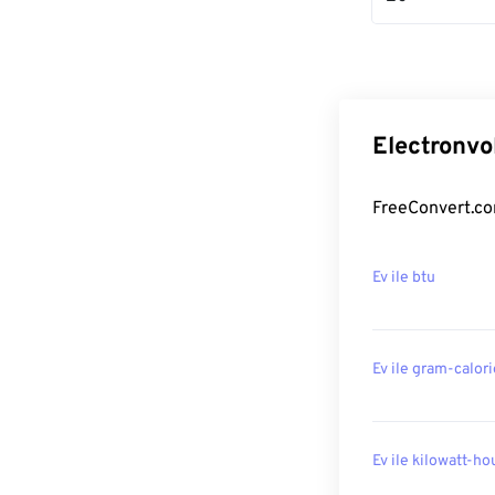
Electronvo
FreeConvert.com
Ev ile btu
Ev ile gram-calor
Ev ile kilowatt-ho