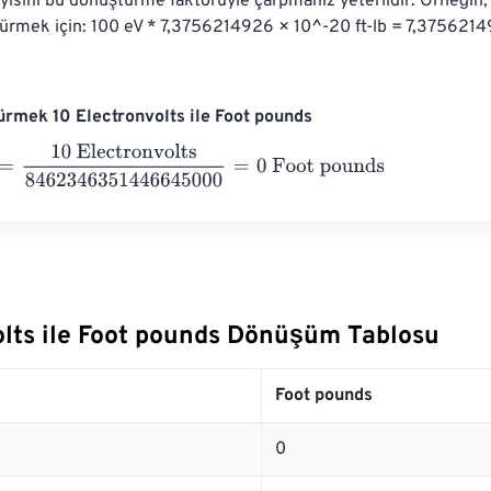
ayısını bu dönüştürme faktörüyle çarpmanız yeterlidir. Örneğin, 1
ürmek için: 100 eV * 7,3756214926 × 10^-20 ft-lb = 7,3756214
rmek 10 Electronvolts ile Foot pounds
0 Electronvolts
8462346351446645000
=
0
Foot pounds
olts ile Foot pounds Dönüşüm Tablosu
s
Foot pounds
0