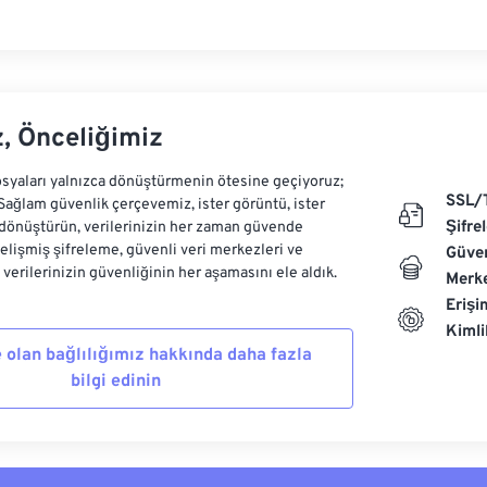
z, Önceliğimiz
syaları yalnızca dönüştürmenin ötesine geçiyoruz;
SSL/
 Sağlam güvenlik çerçevemiz, ister görüntü, ister
Şifre
dönüştürün, verilerinizin her zaman güvende
Gelişmiş şifreleme, güvenli veri merkezleri ve
Güven
e verilerinizin güvenliğinin her aşamasını ele aldık.
Merke
Erişi
Kiml
 olan bağlılığımız hakkında daha fazla
bilgi edinin