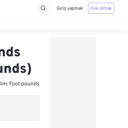
Giriş yapmak
Üye olmak
unds
unds)
lim: Foot pounds