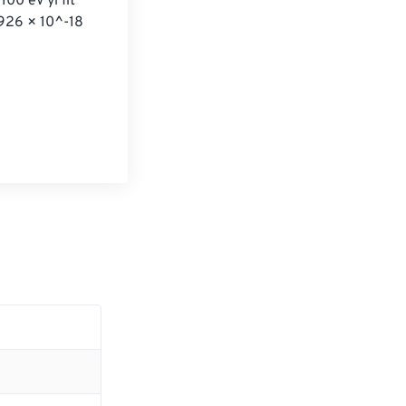
00 eV'yi fit 
926 × 10^-18 