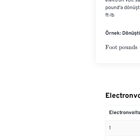
elektron volt s
pound'a dönüşt
ft-lb
Örnek: Dönüştü
Foot pounds
=
1
Electronv
Electronvolt
1