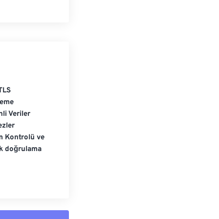
TLS
leme
li Veriler
zler
m Kontrolü ve
ik doğrulama