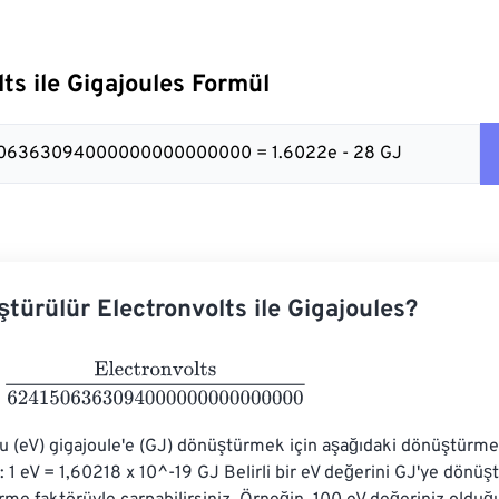
ts ile Gigajoules Formül
506363094000000000000000 = 1.6022e - 28 GJ
ştürülür Electronvolts ile Gigajoules?
ctronvolts
6241506363094000000000000000
u (eV) gigajoule'e (GJ) dönüştürmek için aşağıdaki dönüştürme
z: 1 eV = 1,60218 x 10^-19 GJ Belirli bir eV değerini GJ'ye dönüş