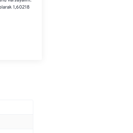
unu varsayalım: 
olarak 1,60218 
les