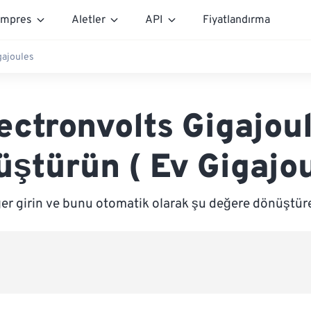
mpres
Aletler
API
Fiyatlandırma
igajoules
ectronvolts Gigajou
ştürün ( Ev Gigajo
er girin ve bunu otomatik olarak şu değere dönüştür