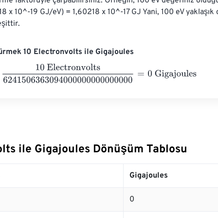
me faktörüyle çarpabilirsiniz. Örneğin, 100 eV değeriniz olduğ
18 x 10^-19 GJ/eV) = 1,60218 x 10^-17 GJ Yani, 100 eV yaklaşık 
şittir.
rmek 10 Electronvolts ile Gigajoules
Electronvolts
6241506363094000000000000000
=
0
Gigajou
olts ile Gigajoules Dönüşüm Tablosu
s
Gigajoules
0