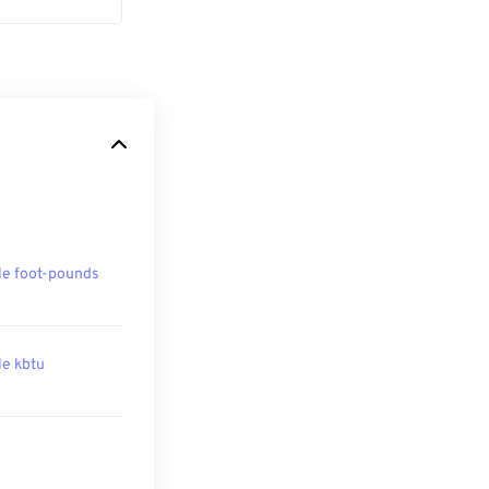
ile foot-pounds
ile kbtu