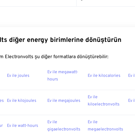
lts diğer energy birimlerine dönüştürün
 Electronvolts şu diğer formatlara dönüştürebilir:
Ev ile megawatt-
Ev ile joules
Ev ile kilocalories
Ev 
hours
Ev ile
ies
Ev ile kilojoules
Ev ile megajoules
Ev 
kiloelectronvolts
Ev ile
Ev ile
ur
Ev ile watt-hours
gigaelectronvolts
megaelectronvolts