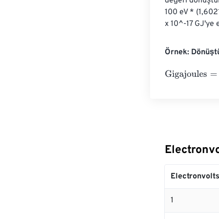
değeri dönüştür
100 eV * (1,602
x 10^-17 GJ'ye e
Örnek: Dönüştü
Gigajoules
=
10 
Electronv
Electronvolt
1