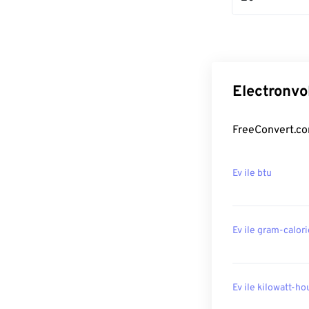
Electronvo
FreeConvert.com
Ev ile btu
Ev ile gram-calor
Ev ile kilowatt-ho