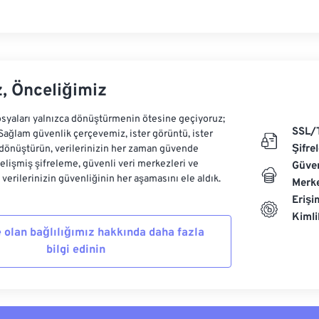
z, Önceliğimiz
syaları yalnızca dönüştürmenin ötesine geçiyoruz;
SSL/
 Sağlam güvenlik çerçevemiz, ister görüntü, ister
Şifre
dönüştürün, verilerinizin her zaman güvende
Gelişmiş şifreleme, güvenli veri merkezleri ve
Güven
e verilerinizin güvenliğinin her aşamasını ele aldık.
Merke
Erişi
Kiml
 olan bağlılığımız hakkında daha fazla
bilgi edinin