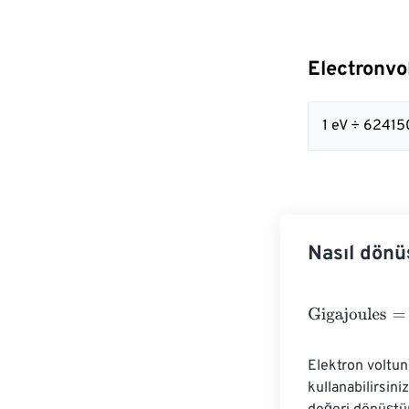
Electronvol
1 eV ÷ 6241
Nasıl dönü
Gigajoules
=
Ele
Elektron voltun
kullanabilirsini