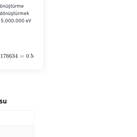
 dönüştürme 
ye dönüştürmek 
: 5.000.000 eV 
=
0
Megaelectronvolts
osu