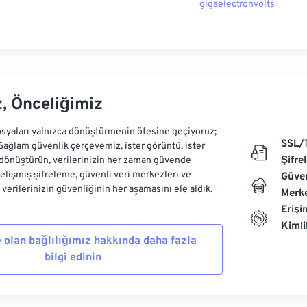
gigaelectronvolts
z, Önceliğimiz
syaları yalnızca dönüştürmenin ötesine geçiyoruz;
SSL/
 Sağlam güvenlik çerçevemiz, ister görüntü, ister
Şifre
dönüştürün, verilerinizin her zaman güvende
Gelişmiş şifreleme, güvenli veri merkezleri ve
Güven
e verilerinizin güvenliğinin her aşamasını ele aldık.
Merke
Erişi
Kiml
 olan bağlılığımız hakkında daha fazla
bilgi edinin