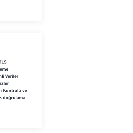
TLS
leme
li Veriler
zler
m Kontrolü ve
ik doğrulama