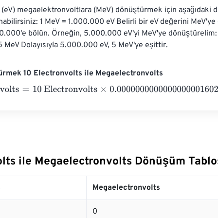
ı (eV) megaelektronvoltlara (MeV) dönüştürmek için aşağıdaki
nabilirsiniz: 1 MeV = 1.000.000 eV Belirli bir eV değerini MeV'
00.000'e bölün. Örneğin, 5.000.000 eV'yi MeV'ye dönüştürelim
 MeV Dolayısıyla 5.000.000 eV, 5 MeV'ye eşittir.
rmek 10 Electronvolts ile Megaelectronvolts
lts
=
10 Electronvolts
×
0.0000000000000000001602176634
olts ile Megaelectronvolts Dönüşüm Tabl
s
Megaelectronvolts
0