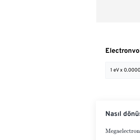
Electronvo
1 eV x 0.00
Nasıl dönü
Megaelectronvo