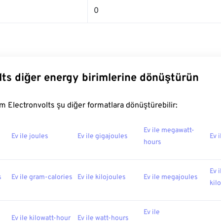
0
lts diğer energy birimlerine dönüştürün
 Electronvolts şu diğer formatlara dönüştürebilir:
Ev ile megawatt-
Ev ile joules
Ev ile gigajoules
Ev i
hours
Ev i
s
Ev ile gram-calories
Ev ile kilojoules
Ev ile megajoules
kil
Ev ile
Ev ile kilowatt-hour
Ev ile watt-hours