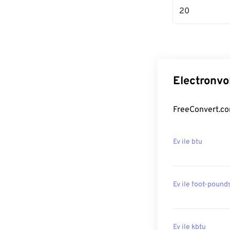
20
Electronvo
FreeConvert.com
Ev ile btu
Ev ile foot-pound
Ev ile kbtu