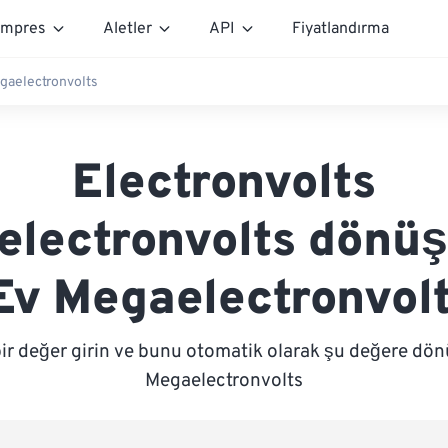
mpres
Aletler
API
Fiyatlandırma
egaelectronvolts
Electronvolts
lectronvolts dönü
 Ev Megaelectronvolt
ir değer girin ve bunu otomatik olarak şu değere dön
Megaelectronvolts