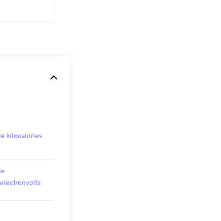
le kilocalories
le
oelectronvolts