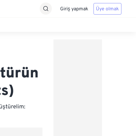
Giriş yapmak
Üye olmak
ştürün
s)
üştürelim: