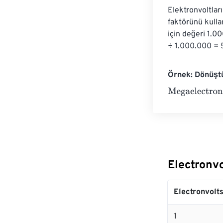
Elektronvoltlar
faktörünü kulla
için değeri 1.0
÷ 1.000.000 = 5
Örnek: Dönüştü
Megaelectronvo
Electronv
Electronvolt
1