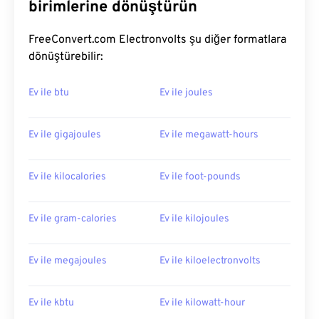
birimlerine dönüştürün
FreeConvert.com Electronvolts şu diğer formatlara
dönüştürebilir:
Ev ile btu
Ev ile joules
Ev ile gigajoules
Ev ile megawatt-hours
Ev ile kilocalories
Ev ile foot-pounds
Ev ile gram-calories
Ev ile kilojoules
Ev ile megajoules
Ev ile kiloelectronvolts
Ev ile kbtu
Ev ile kilowatt-hour