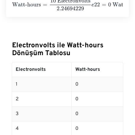
Watt-hours
=
10 Electronvolts
2.24694229
e
22
=
0
Watt-ho
Electronvolts ile Watt-hours
Dönüşüm Tablosu
Electronvolts
Watt-hours
1
0
2
0
3
0
4
0