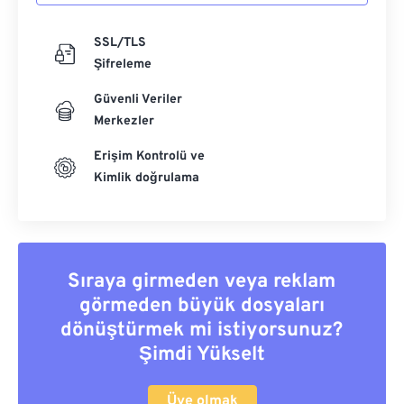
SSL/TLS
Şifreleme
Güvenli Veriler
Merkezler
Erişim Kontrolü ve
Kimlik doğrulama
Sıraya girmeden veya reklam
görmeden büyük dosyaları
dönüştürmek mi istiyorsunuz?
Şimdi Yükselt
Üye olmak