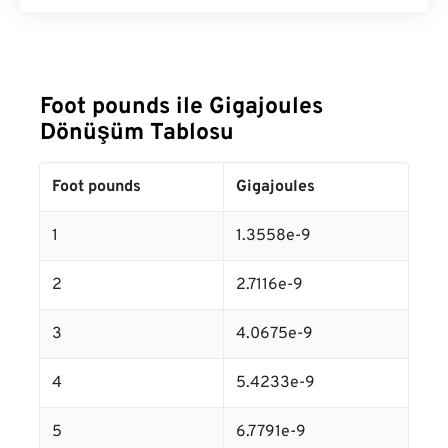
Foot pounds ile Gigajoules
Dönüşüm Tablosu
Foot pounds
Gigajoules
1
1.3558e-9
2
2.7116e-9
3
4.0675e-9
4
5.4233e-9
5
6.7791e-9