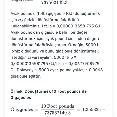
Ayak pound'u (ft-lb) gigajoule (GJ) dönüştürmek 
için aşağıdaki dönüştürme faktörünü 
kullanabilirsiniz: 1 ft-lb = 0,00000135581795 GJ 
Ayak pound'dan gigajoule belirli bir değeri 
dönüştürmek için, ayak pound cinsinden değeri 
dönüştürme faktörüyle çarpın. Örneğin, 5000 ft-
lb'niz olduğunu ve bunu gigajoule dönüştürmek 
istediğinizi varsayalım: 5000 ft-lb * 
0,00000135581795 GJ/ft-lb = 0,00677908975 
GJ Dolayısıyla, 5000 ayak pound yaklaşık 0,0068 
gigajoule eşittir.
Örnek: Dönüştürmek 10 Foot pounds ile
Gigajoules
Gigajoules
=
10 Foot pounds
737562149.3
=
1.35582
e
-
8
Gi