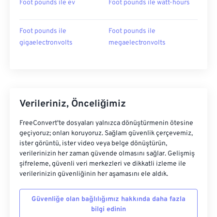
Foot pounds ile ev
Foot pounds ile watt-hours
Foot pounds ile
Foot pounds ile
gigaelectronvolts
megaelectronvolts
Verileriniz, Önceliğimiz
FreeConvert'te dosyaları yalnızca dönüştürmenin ötesine
geçiyoruz; onları koruyoruz. Sağlam güvenlik çerçevemiz,
ister görüntü, ister video veya belge dönüştürün,
verilerinizin her zaman güvende olmasını sağlar. Gelişmiş
şifreleme, güvenli veri merkezleri ve dikkatli izleme ile
verilerinizin güvenliğinin her aşamasını ele aldık.
Güvenliğe olan bağlılığımız hakkında daha fazla
bilgi edinin