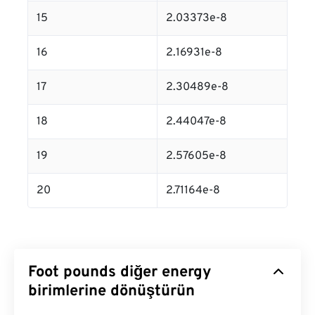
15
2.03373e-8
16
2.16931e-8
17
2.30489e-8
18
2.44047e-8
19
2.57605e-8
20
2.71164e-8
Foot pounds diğer energy
birimlerine dönüştürün