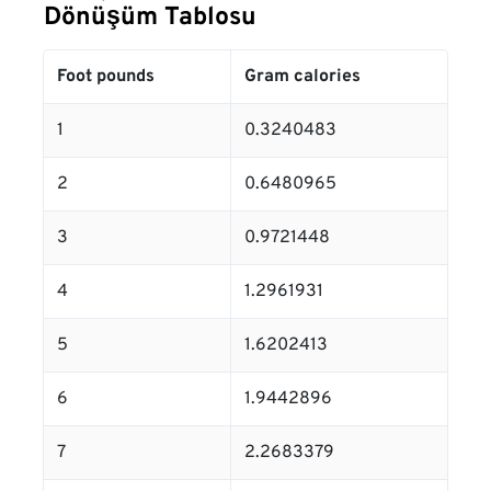
Dönüşüm Tablosu
Foot pounds
Gram calories
1
0.3240483
2
0.6480965
3
0.9721448
4
1.2961931
5
1.6202413
6
1.9442896
7
2.2683379