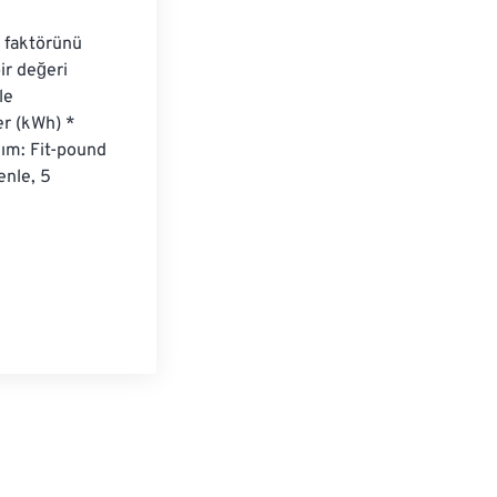
 faktörünü 
ir değeri 
le 
er (kWh) * 
ım: Fit-pound 
nle, 5 