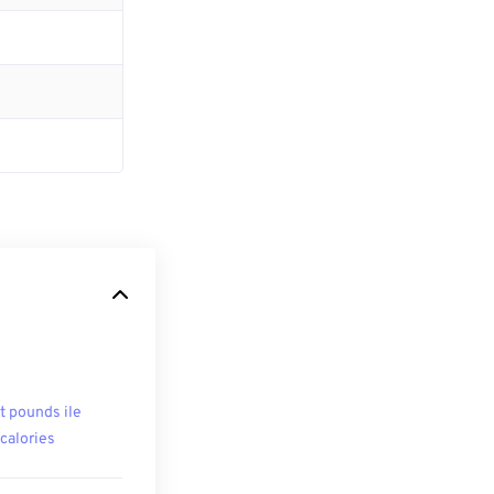
t pounds ile
ocalories