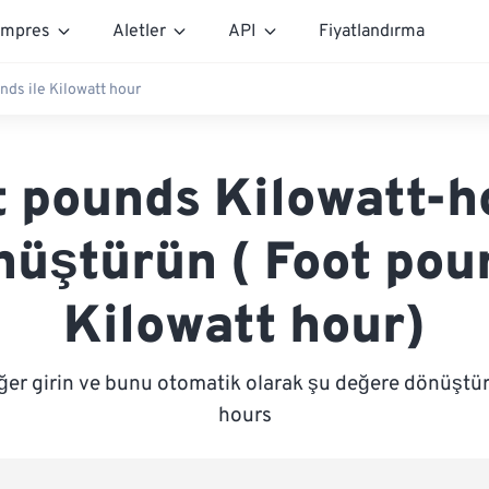
mpres
Aletler
API
Fiyatlandırma
nds ile Kilowatt hour
t pounds Kilowatt-h
nüştürün ( Foot pou
Kilowatt hour)
ğer girin ve bunu otomatik olarak şu değere dönüştür
hours