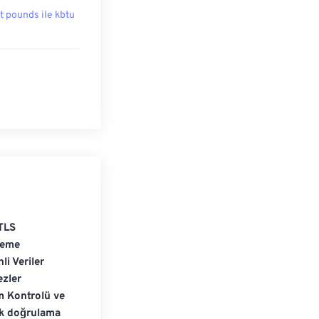
t pounds ile kbtu
TLS
leme
li Veriler
zler
m Kontrolü ve
ik doğrulama