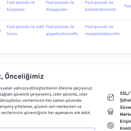
Foot pounds ile
Foot pounds ile
Foot pounds ile
Foo
kilojoules
megajoules
kiloelectronvolts
Foot pounds ile watt-
Foot pounds ile
Foot pounds ile
v
hours
gigaelectronvolts
megaelectronvolts
z, Önceliğimiz
syaları yalnızca dönüştürmenin ötesine geçiyoruz;
SSL/
 Sağlam güvenlik çerçevemiz, ister görüntü, ister
Şifre
dönüştürün, verilerinizin her zaman güvende
Gelişmiş şifreleme, güvenli veri merkezleri ve
Güven
e verilerinizin güvenliğinin her aşamasını ele aldık.
Merke
Erişi
Kiml