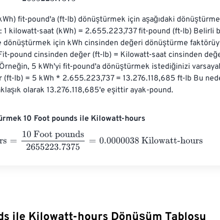
(kWh) fit-pound'a (ft-lb) dönüştürmek için aşağıdaki dönüştürme
z: 1 kilowatt-saat (kWh) = 2.655.223,737 fit-pound (ft-lb) Belirli b
ye dönüştürmek için kWh cinsinden değeri dönüştürme faktörüy
 Fit-pound cinsinden değer (ft-lb) = Kilowatt-saat cinsinden değ
rneğin, 5 kWh'yi fit-pound'a dönüştürmek istediğinizi varsayal
 (ft-lb) = 5 kWh * 2.655.223,737 = 13.276.118,685 ft-lb Bu nede
aklaşık olarak 13.276.118,685'e eşittir ayak-pound.
rmek 10 Foot pounds ile Kilowatt-hours
=
10 Foot pounds
2655223.7375
=
0.0000038
Kilowatt-hours
ds ile Kilowatt-hours Dönüşüm Tablosu