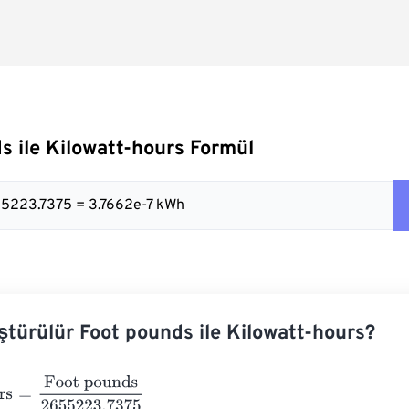
s ile Kilowatt-hours Formül
2655223.7375 = 3.7662e-7 kWh
ştürülür Foot pounds ile Kilowatt-hours?
=
Foot pounds
2655223.7375