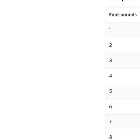
Foot pounds
1
2
3
4
5
6
7
8