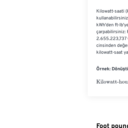
Kilowatt-saati 
kullanabilirsini
kWh'den ft-lb'
çarpabilirsiniz:
2.655.223,737 Ö
cinsinden değer
kilowatt-saat y
Örnek: Dönüştü
Kilowatt-hours
Foot poun