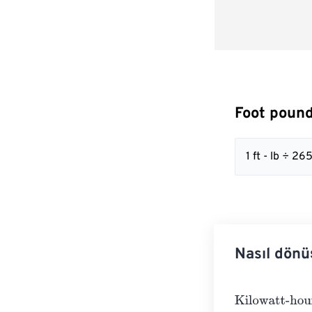
Foot pound
1 ft - lb ÷ 
Nasıl dönü
Kilowatt-hours