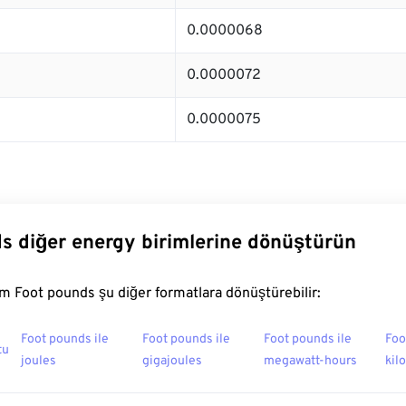
0.0000068
0.0000072
0.0000075
s diğer energy birimlerine dönüştürün
 Foot pounds şu diğer formatlara dönüştürebilir:
Foot pounds ile
Foot pounds ile
Foot pounds ile
Foo
tu
joules
gigajoules
megawatt-hours
kil