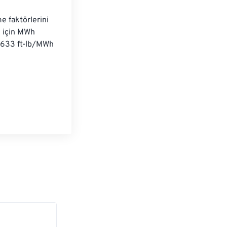
 faktörlerini 
k için MWh 
1,633 ft-lb/MWh 