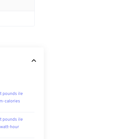
t pounds ile
m-calories
t pounds ile
owatt-hour