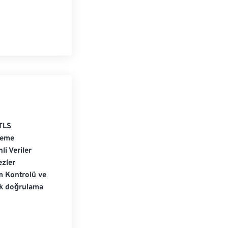
TLS
leme
li Veriler
zler
m Kontrolü ve
ik doğrulama