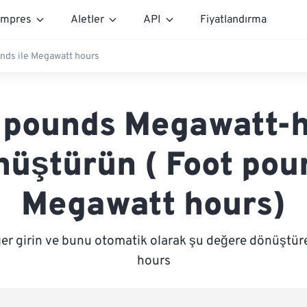
mpres
Aletler
API
Fiyatlandırma
nds ile Megawatt hours
 pounds Megawatt-
nüştürün ( Foot pou
Megawatt hours)
ğer girin ve bunu otomatik olarak şu değere dönüştür
hours