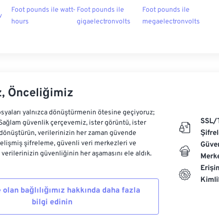
Foot pounds ile watt-
Foot pounds ile
Foot pounds ile
v
hours
gigaelectronvolts
megaelectronvolts
z, Önceliğimiz
syaları yalnızca dönüştürmenin ötesine geçiyoruz;
SSL/
 Sağlam güvenlik çerçevemiz, ister görüntü, ister
Şifre
dönüştürün, verilerinizin her zaman güvende
Gelişmiş şifreleme, güvenli veri merkezleri ve
Güven
e verilerinizin güvenliğinin her aşamasını ele aldık.
Merke
Erişi
Kiml
 olan bağlılığımız hakkında daha fazla
bilgi edinin