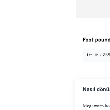
Foot pound
1 ft - lb ÷ 
Nasıl dönü
Megawatt-hour