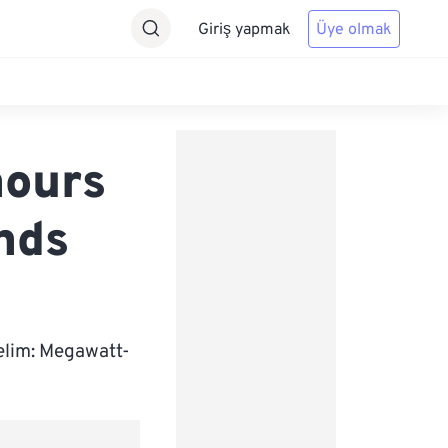
Giriş yapmak
Üye olmak
hours
nds
elim: Megawatt-