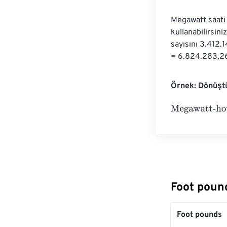
Megawatt saati 
kullanabilirsin
sayısını 3.412.
= 6.824.283,266
Örnek: Dönüşt
Megawatt-hour
Foot poun
Foot pounds