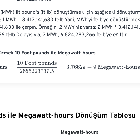
(MWh) fit pound'a (ft-lb) dönüştürmek için aşağıdaki dönüştürme
iz: 1 MWh = 3.412.141,633 ft-lb Yani, MWh'yi ft-lb'ye dönüştürme
141,633 ile çarpın. Örneğin, 2 MWh'niz varsa: 2 MWh * 3.412.14
 ft-lb Dolayısıyla, 2 MWh, 6.824.283,266 ft-lb'ye eşittir.
ürmek 10 Foot pounds ile Megawatt-hours
s
=
10 Foot pounds
2655223737.5
=
3.7662
e
-
9
Megawatt-hours
ds ile Megawatt-hours Dönüşüm Tablosu
Megawatt-hours