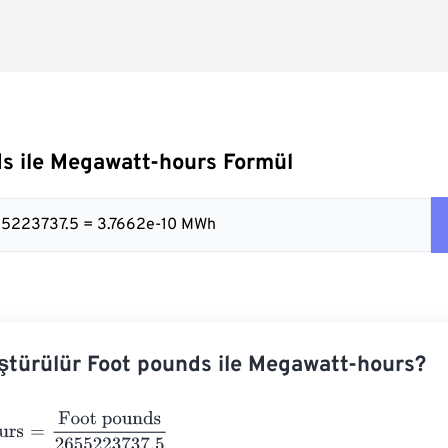
s ile Megawatt-hours Formül
2655223737.5 = 3.7662e-10 MWh
ştürülür Foot pounds ile Megawatt-hours?
s
=
Foot pounds
2655223737.5