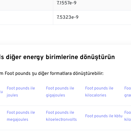
7.1557e-9
7.5323e-9
s diğer energy birimlerine dönüştürün
 Foot pounds şu diğer formatlara dönüştürebilir:
Foot pounds ile
Foot pounds ile
Foot pounds ile
Foo
tu
joules
gigajoules
kilocalories
gra
Foot pounds ile
Foot pounds ile
Foo
Foot pounds ile kbtu
megajoules
kiloelectronvolts
kil