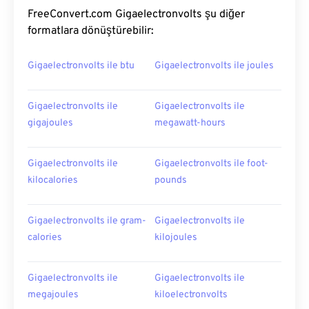
FreeConvert.com Gigaelectronvolts şu diğer
formatlara dönüştürebilir:
Gigaelectronvolts ile btu
Gigaelectronvolts ile joules
Gigaelectronvolts ile
Gigaelectronvolts ile
gigajoules
megawatt-hours
Gigaelectronvolts ile
Gigaelectronvolts ile foot-
kilocalories
pounds
Gigaelectronvolts ile gram-
Gigaelectronvolts ile
calories
kilojoules
Gigaelectronvolts ile
Gigaelectronvolts ile
megajoules
kiloelectronvolts