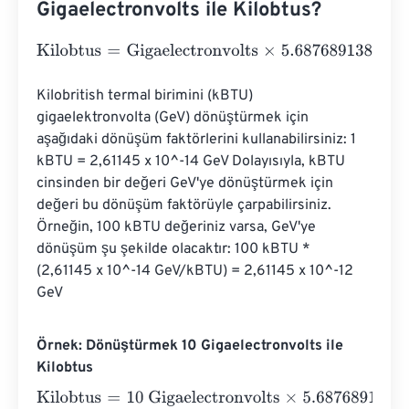
Gigaelectronvolts ile Kilobtus?
Kilobtus
=
Gigaelectronvolts
×
5.687689138743355
e
-
22
Kilobritish termal birimini (kBTU) 
gigaelektronvolta (GeV) dönüştürmek için 
aşağıdaki dönüşüm faktörlerini kullanabilirsiniz: 1 
kBTU = 2,61145 x 10^-14 GeV Dolayısıyla, kBTU 
cinsinden bir değeri GeV'ye dönüştürmek için 
değeri bu dönüşüm faktörüyle çarpabilirsiniz. 
Örneğin, 100 kBTU değeriniz varsa, GeV'ye 
dönüşüm şu şekilde olacaktır: 100 kBTU * 
(2,61145 x 10^-14 GeV/kBTU) = 2,61145 x 10^-12 
GeV
Örnek: Dönüştürmek 10 Gigaelectronvolts ile
Kilobtus
Kilobtus
=
10 Gigaelectronvolts
×
5.687689138743355
e
-
2