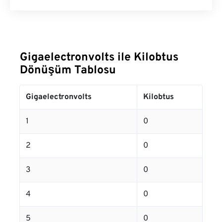
Gigaelectronvolts ile Kilobtus
Dönüşüm Tablosu
Gigaelectronvolts
Kilobtus
1
0
2
0
3
0
4
0
5
0