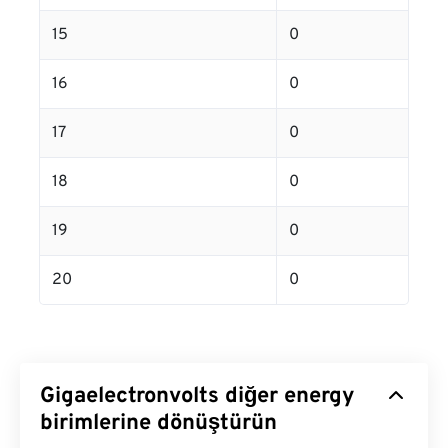
15
0
16
0
17
0
18
0
19
0
20
0
Gigaelectronvolts diğer energy
birimlerine dönüştürün