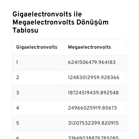
Gigaelectronvolts ile
Megaelectronvolts Dönüşüm
Tablosu
Gigaelectronvolts
Megaelectronvolts
1
6241506479.964183
2
12483012959.928366
3
18724519439.892548
4
24966025919.85673
5
31207532399.820915
6
37449038879.785095