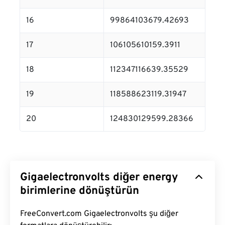
16
99864103679.42693
17
106105610159.3911
18
112347116639.35529
19
118588623119.31947
20
124830129599.28366
Gigaelectronvolts diğer energy
birimlerine dönüştürün
FreeConvert.com Gigaelectronvolts şu diğer