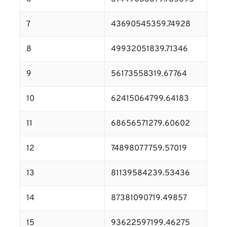
7
43690545359.74928
8
49932051839.71346
9
56173558319.67764
10
62415064799.64183
11
68656571279.60602
12
74898077759.57019
13
81139584239.53436
14
87381090719.49857
15
93622597199.46275