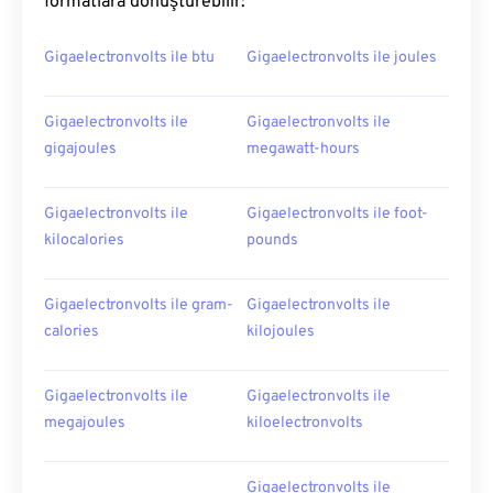
formatlara dönüştürebilir:
Gigaelectronvolts ile btu
Gigaelectronvolts ile joules
Gigaelectronvolts ile
Gigaelectronvolts ile
gigajoules
megawatt-hours
Gigaelectronvolts ile
Gigaelectronvolts ile foot-
kilocalories
pounds
Gigaelectronvolts ile gram-
Gigaelectronvolts ile
calories
kilojoules
Gigaelectronvolts ile
Gigaelectronvolts ile
megajoules
kiloelectronvolts
Gigaelectronvolts ile