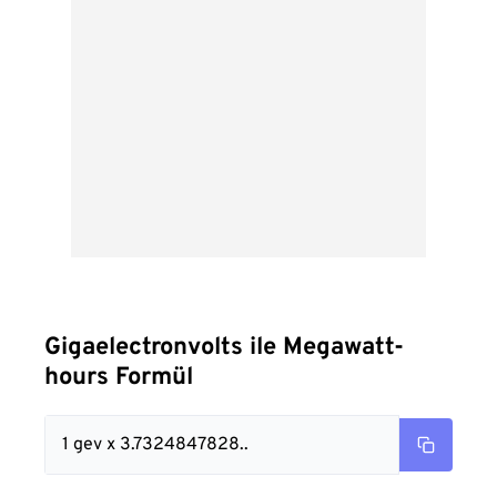
Gigaelectronvolts ile Megawatt-
hours Formül
1 gev x 3.7324847828..