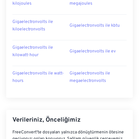
kilojoules
megajoules
Gigaelectronvolts ile
Gigaelectronvolts ile kbtu
kiloelectronvolts
Gigaelectronvolts ile
Gigaelectronvolts ile ev
kilowatt-hour
Gigaelectronvolts ile watt-
Gigaelectronvolts ile
hours
megaelectronvolts
Verileriniz, Önceliğimiz
FreeConvert'te dosyaları yalnızca dönüştürmenin ötesine
geçiyoruz; onları koruyoruz. Sağlam güvenlik çerçevemiz,