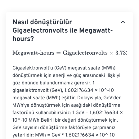
Nasıl dönüştürülür
Gigaelectronvolts ile Megawatt-
hours?
Megawatt-hours
=
Gigaelectronvolts
×
3.7324847828528
Gigaelektronvolt'u (GeV) megavat saate (MWh) 
dönüştürmek için enerji ve güç arasındaki ilişkiyi 
göz önünde bulundurmanız gerekir. 1 
gigaelektronvolt (GeV), 1,602176634 × 10^-10 
megavat saate (MWh) eşittir. Dolayısıyla, GeV'den 
MWh'ye dönüştürmek için aşağıdaki dönüştürme 
faktörünü kullanabilirsiniz: 1 GeV = 1,602176634 × 
10^-10 MWh Belirli bir değeri dönüştürmek için, 
GeV sayısını dönüştürme faktörüyle çarpmanız 
yeterlidir: MWh = GeV * 1,602176634 × 10^-10