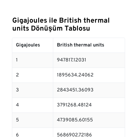
Gigajoules ile British thermal
units Dönüşüm Tablosu
Gigajoules
British thermal units
1
947817.12031
2
1895634.24062
3
2843451.36093
4
3791268.48124
5
4739085.60155
6
5686902.72186