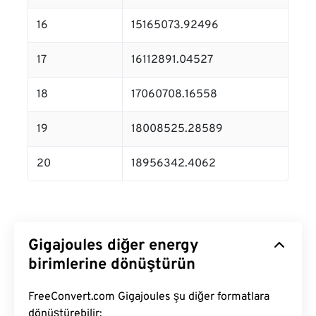
16
15165073.92496
17
16112891.04527
18
17060708.16558
19
18008525.28589
20
18956342.4062
Gigajoules diğer energy
birimlerine dönüştürün
FreeConvert.com Gigajoules şu diğer formatlara
dönüştürebilir: