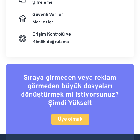
Şifreleme
Güvenli Veriler
Merkezler
Erişim Kontrolü ve
Kimlik doğrulama
Sıraya girmeden veya reklam
görmeden büyük dosyaları
dönüştürmek mi istiyorsunuz?
Şimdi Yükselt
Üye olmak