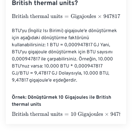
British thermal units?
British thermal units
=
Gigajoules
×
947817.12031
BTU'yu (İngiliz Isı Birimi) gigajoule'e dönüştürmek 
için aşağıdaki dönüştürme faktörünü 
kullanabilirsiniz: 1 BTU = 0,000947817 GJ Yani, 
BTU'yu gigajoule dönüştürmek için BTU sayısını 
0,000947817 ile çarpabilirsiniz. Örneğin, 10.000 
BTU'nuz varsa: 10.000 BTU * 0,000947817 
GJ/BTU = 9,47817 GJ Dolayısıyla, 10.000 BTU, 
9,47817 gigajoule'e eşdeğerdir.
Örnek: Dönüştürmek 10 Gigajoules ile British
thermal units
British thermal units
=
10 Gigajoules
×
947817.12031
=
9478