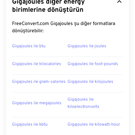
Gigajoules diğer energy
birimlerine dönüştürün
FreeConvert.com Gigajoules şu diğer formatlara
dönüştürebilir:
Gigajoules ile btu
Gigajoules ile joules
Gigajoules ile kilocalories
Gigajoules ile foot-pounds
Gigajoules ile gram-calories
Gigajoules ile kilojoules
Gigajoules ile
Gigajoules ile megajoules
kiloelectronvolts
Gigajoules ile kbtu
Gigajoules ile kilowatt-hour