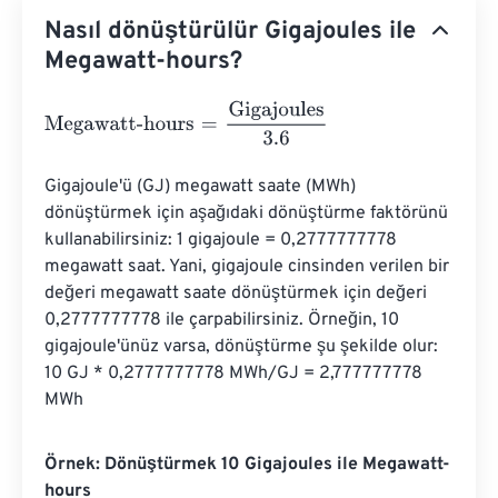
Nasıl dönüştürülür Gigajoules ile
Megawatt-hours?
Megawatt-hours
=
Gigajoules
3.6
Gigajoule'ü (GJ) megawatt saate (MWh) 
dönüştürmek için aşağıdaki dönüştürme faktörünü 
kullanabilirsiniz: 1 gigajoule = 0,2777777778 
megawatt saat. Yani, gigajoule cinsinden verilen bir 
değeri megawatt saate dönüştürmek için değeri 
0,2777777778 ile çarpabilirsiniz. Örneğin, 10 
gigajoule'ünüz varsa, dönüştürme şu şekilde olur: 
10 GJ * 0,2777777778 MWh/GJ = 2,777777778 
MWh
Örnek: Dönüştürmek 10 Gigajoules ile Megawatt-
hours