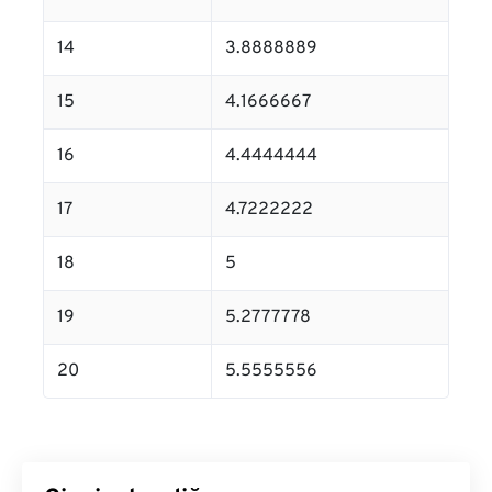
14
3.8888889
15
4.1666667
16
4.4444444
17
4.7222222
18
5
19
5.2777778
20
5.5555556