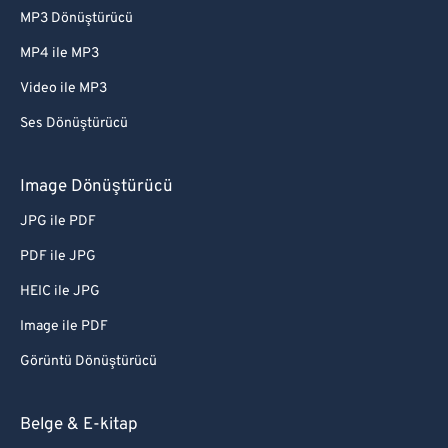
MP3 Dönüştürücü
MP4 ile MP3
Video ile MP3
Ses Dönüştürücü
Image Dönüştürücü
JPG ile PDF
PDF ile JPG
HEIC ile JPG
Image ile PDF
Görüntü Dönüştürücü
Belge & E-kitap