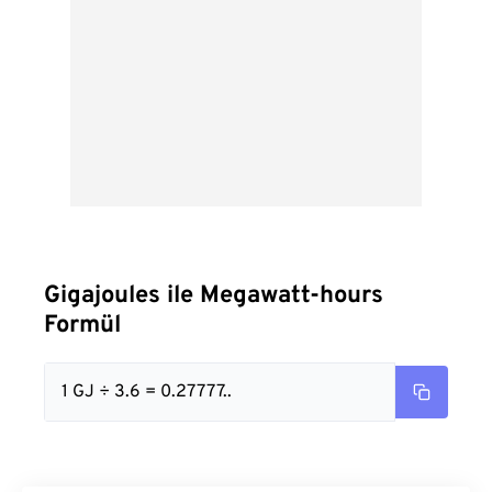
Gigajoules ile Megawatt-hours
Formül
1 GJ ÷ 3.6 = 0.27777..