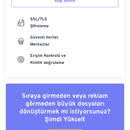
bilgi edinin
SSL/TLS
Şifreleme
Güvenli Veriler
Merkezler
Erişim Kontrolü ve
Kimlik doğrulama
Sıraya girmeden veya reklam
görmeden büyük dosyaları
dönüştürmek mi istiyorsunuz?
Şimdi Yükselt