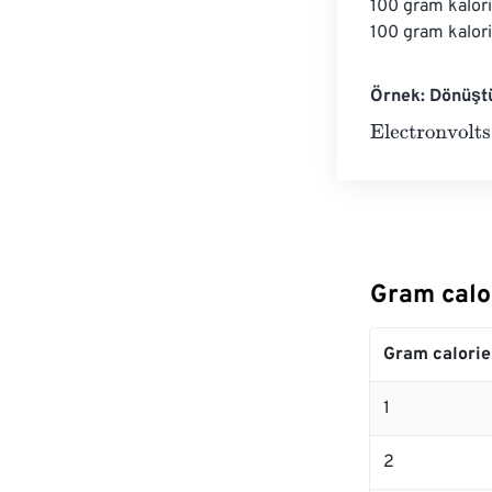
100 gram kalori
100 gram kalori 
Örnek: Dönüştü
Electronvolts
=
Gram calo
Gram calorie
1
2