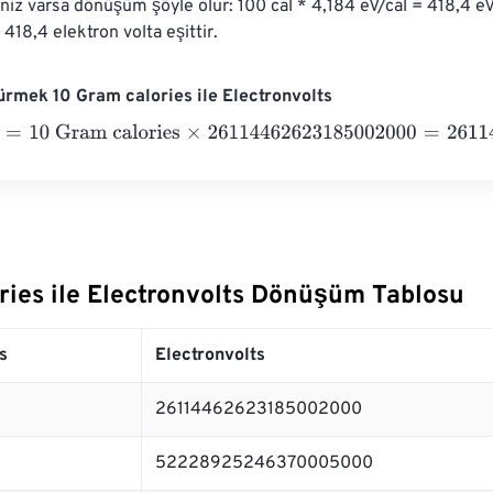
niz varsa dönüşüm şöyle olur: 100 cal * 4,184 eV/cal = 418,4 eV 
418,4 elektron volta eşittir.
rmek 10 Gram calories ile Electronvolts
10 Gram calories
×
26114462623185002000
=
2611446262318
ries ile Electronvolts Dönüşüm Tablosu
s
Electronvolts
26114462623185002000
52228925246370005000