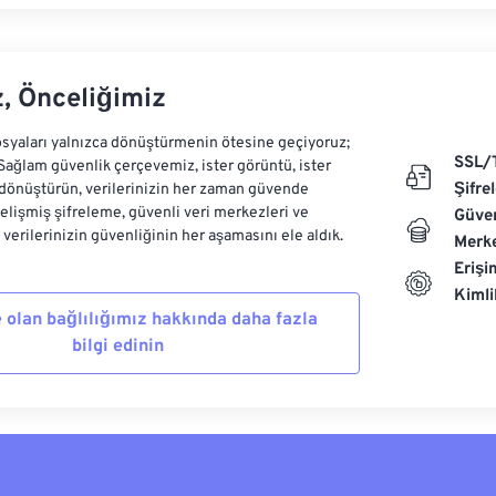
z, Önceliğimiz
syaları yalnızca dönüştürmenin ötesine geçiyoruz;
SSL/
 Sağlam güvenlik çerçevemiz, ister görüntü, ister
Şifre
dönüştürün, verilerinizin her zaman güvende
Gelişmiş şifreleme, güvenli veri merkezleri ve
Güven
e verilerinizin güvenliğinin her aşamasını ele aldık.
Merke
Erişi
Kiml
 olan bağlılığımız hakkında daha fazla
bilgi edinin