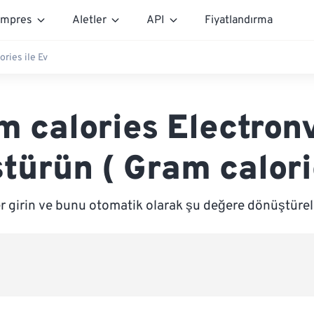
mpres
Aletler
API
Fiyatlandırma
ories ile Ev
m calories Electronv
türün ( Gram calori
r girin ve bunu otomatik olarak şu değere dönüştürel