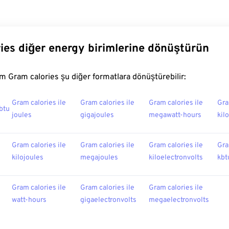
ies diğer energy birimlerine dönüştürün
 Gram calories şu diğer formatlara dönüştürebilir:
Gram calories ile
Gram calories ile
Gram calories ile
Gra
 btu
joules
gigajoules
megawatt-hours
kil
Gram calories ile
Gram calories ile
Gram calories ile
Gra
kilojoules
megajoules
kiloelectronvolts
kbt
Gram calories ile
Gram calories ile
Gram calories ile
watt-hours
gigaelectronvolts
megaelectronvolts