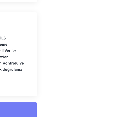
TLS
leme
li Veriler
zler
m Kontrolü ve
ik doğrulama