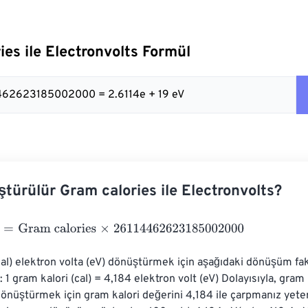
ies ile Electronvolts Formül
4462623185002000 = 2.6114e + 19 eV
ştürülür Gram calories ile Electronvolts?
Gram calories
×
26114462623185002000
cal) elektron volta (eV) dönüştürmek için aşağıdaki dönüşüm fa
z: 1 gram kalori (cal) = 4,184 elektron volt (eV) Dolayısıyla, gram 
dönüştürmek için gram kalori değerini 4,184 ile çarpmanız yeterl