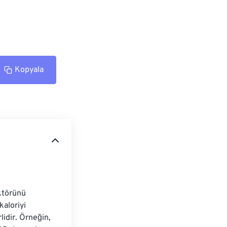
Kopyala
ktörünü 
kaloriyi 
idir. Örneğin, 