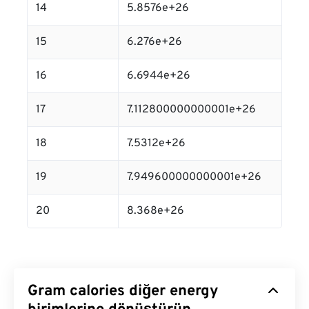
14
5.8576e+26
15
6.276e+26
16
6.6944e+26
17
7.112800000000001e+26
18
7.5312e+26
19
7.949600000000001e+26
20
8.368e+26
Gram calories diğer energy