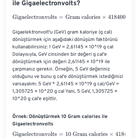
ile Gigaelectronvolts?
Gigaelectronvolts
=
Gram calories
×
4184000000000000
Gigaelektronvolt'u (GeV) gram kaloriye (g cal) 
dönüştürmek için aşağıdaki dönüşüm faktörünü 
kullanabilirsiniz: 1 GeV = 2,61145 × 10^19 g cal 
Dolayısıyla, GeV cinsinden bir değeri g cal'e 
dönüştürmek için değeri 2,61145 × 10^19 ile 
çarpmanız gerekir. Örneğin, 5 GeV değeriniz 
olduğunu ve bunu g cal'e dönüştürmek istediğinizi 
varsayalım: 5 GeV * 2,61145 × 10^19 g cal/GeV = 
1,305725 × 10^20 g cal Yani, 5 GeV, 1,305725 × 
10^20 g cal'e eşittir.
Örnek: Dönüştürmek 10 Gram calories ile
Gigaelectronvolts
Gigaelectronvolts
=
10 Gram calories
×
41840000000000