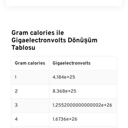
Gram calories ile
Gigaelectronvolts Dönüşüm
Tablosu
Gram calories
Gigaelectronvolts
1
4.184e+25
2
8.368e+25
3
1.2552000000000002e+26
4
1.6736e+26