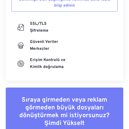
bilgi edinin
SSL/TLS
Şifreleme
Güvenli Veriler
Merkezler
Erişim Kontrolü ve
Kimlik doğrulama
Sıraya girmeden veya reklam
görmeden büyük dosyaları
dönüştürmek mi istiyorsunuz?
Şimdi Yükselt