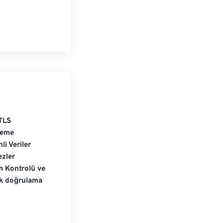
TLS
leme
li Veriler
zler
m Kontrolü ve
ik doğrulama