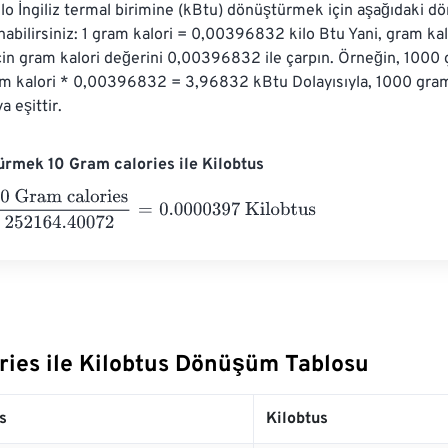
ilo İngiliz termal birimine (kBtu) dönüştürmek için aşağıdaki 
nabilirsiniz: 1 gram kalori = 0,00396832 kilo Btu Yani, gram kal
n gram kalori değerini 0,00396832 ile çarpın. Örneğin, 1000 g
am kalori * 0,00396832 = 3,96832 kBtu Dolayısıyla, 1000 gram
 eşittir.
rmek 10 Gram calories ile Kilobtus
am calories
252164.40072
=
0.0000397
Kilobtus
ries ile Kilobtus Dönüşüm Tablosu
s
Kilobtus