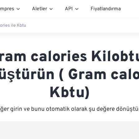
mpres
Aletler
API
Fiyatlandırma
ories ile Kbtu
ram calories Kilobt
üştürün ( Gram calo
Kbtu)
eğer girin ve bunu otomatik olarak şu değere dönüştür