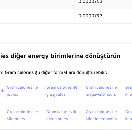
0.0000753
0.0000793
ies diğer energy birimlerine dönüştürün
 Gram calories şu diğer formatlara dönüştürebilir:
Gram calories ile
Gram calories ile
Gram calories ile
Gra
 btu
joules
gigajoules
megawatt-hours
kil
Gram calories ile
Gram calories ile
Gram calories ile
Gra
kilojoules
megajoules
kiloelectronvolts
kil