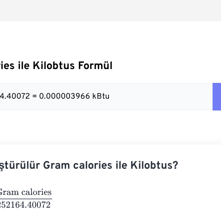
ies ile Kilobtus Formül
164.40072 = 0.000003966 kBtu
ştürülür Gram calories ile Kilobtus?
calories
252164.40072