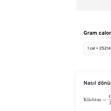
Gram calor
1 cal ÷ 252
Nasıl dönü
Kilobtus
=
Gram 