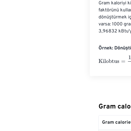
Gram kaloriyi k
faktörünü kulla
dönüştürmek içi
varsa: 1000 gr
3,96832 kBtu'ya
Örnek: Dönüştü
Kilobtus
=
10 Gr
Gram calo
Gram calorie