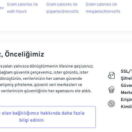
Gram calories ile
Gram calories ile
Gram calories ile
 ev
watt-hours
gigaelectronvolts
megaelectronvolts
z, Önceliğimiz
syaları yalnızca dönüştürmenin ötesine geçiyoruz;
SSL/
 Sağlam güvenlik çerçevemiz, ister görüntü, ister
Şifre
dönüştürün, verilerinizin her zaman güvende
Gelişmiş şifreleme, güvenli veri merkezleri ve
Güven
e verilerinizin güvenliğinin her aşamasını ele aldık.
Merke
Erişi
Kiml
 olan bağlılığımız hakkında daha fazla
bilgi edinin