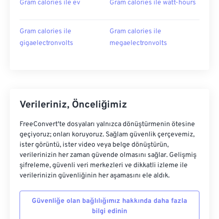
Gram calories ile ev
Gram calories ile watt-hours
Gram calories ile
Gram calories ile
gigaelectronvolts
megaelectronvolts
Verileriniz, Önceliğimiz
FreeConvert'te dosyaları yalnızca dönüştürmenin ötesine
geçiyoruz; onları koruyoruz. Sağlam güvenlik çerçevemiz,
ister görüntü, ister video veya belge dönüştürün,
verilerinizin her zaman güvende olmasını sağlar. Gelişmiş
şifreleme, güvenli veri merkezleri ve dikkatli izleme ile
verilerinizin güvenliğinin her aşamasını ele aldık.
Güvenliğe olan bağlılığımız hakkında daha fazla
bilgi edinin