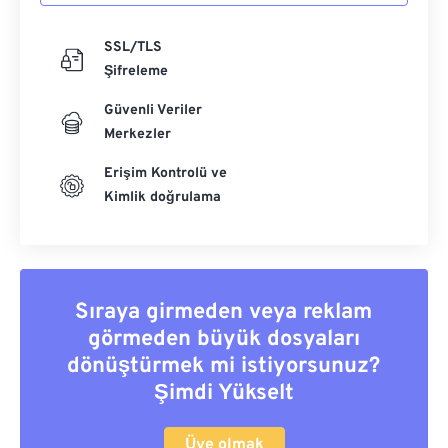
SSL/TLS
Şifreleme
Güvenli Veriler
Merkezler
Erişim Kontrolü ve
Kimlik doğrulama
Sıraya girmeden veya reklam
görmeden büyük dosyaları
dönüştürmek mi istiyorsunuz?
Şimdi Yükselt
Üye olmak