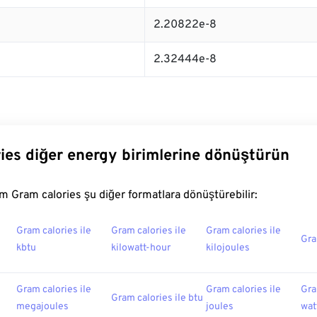
2.20822e-8
2.32444e-8
ies diğer energy birimlerine dönüştürün
 Gram calories şu diğer formatlara dönüştürebilir:
Gram calories ile
Gram calories ile
Gram calories ile
Gra
kbtu
kilowatt-hour
kilojoules
Gram calories ile
Gram calories ile
Gra
Gram calories ile btu
megajoules
joules
wat