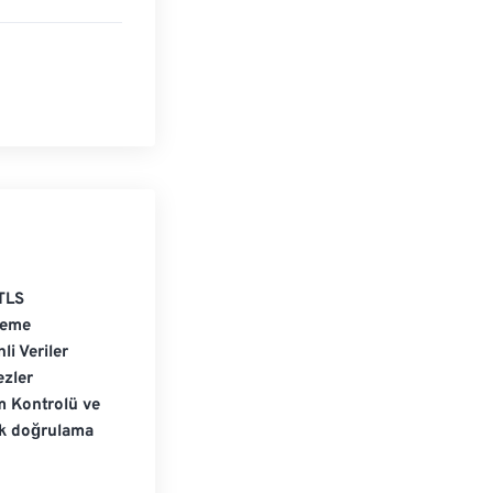
TLS
leme
li Veriler
zler
m Kontrolü ve
ik doğrulama