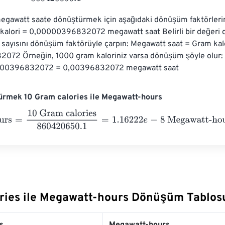
megawatt saate dönüştürmek için aşağıdaki dönüşüm faktörlerin
m kalori = 0,00000396832072 megawatt saat Belirli bir değeri
i sayısını dönüşüm faktörüyle çarpın: Megawatt saat = Gram kalo
72 Örneğin, 1000 gram kaloriniz varsa dönüşüm şöyle olur: 
000396832072 = 0,00396832072 megawatt saat
ürmek 10 Gram calories ile Megawatt-hours
s
=
10 Gram calories
860420650.1
=
1.16222
e
-
8
Megawatt-hours
ries ile Megawatt-hours Dönüşüm Tablos