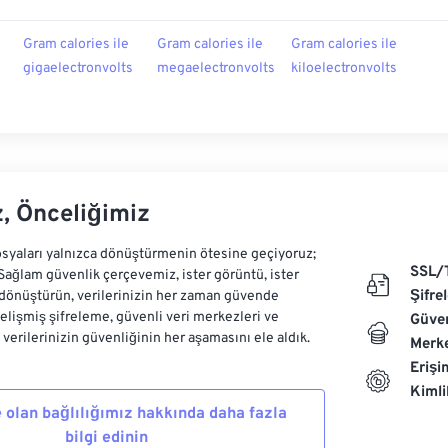
Gram calories ile
Gram calories ile
Gram calories ile
gigaelectronvolts
megaelectronvolts
kiloelectronvolts
z, Önceliğimiz
syaları yalnızca dönüştürmenin ötesine geçiyoruz;
SSL/
 Sağlam güvenlik çerçevemiz, ister görüntü, ister
Şifre
dönüştürün, verilerinizin her zaman güvende
Gelişmiş şifreleme, güvenli veri merkezleri ve
Güven
e verilerinizin güvenliğinin her aşamasını ele aldık.
Merke
Erişi
Kiml
 olan bağlılığımız hakkında daha fazla
bilgi edinin