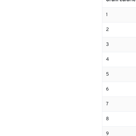
Gram calorie
1
2
3
4
5
6
7
8
9