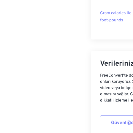
Gram calories ile
foot-pounds
Verilerini
FreeConvert'te do
onları koruyoruz.
video veya belge 
olmasını sağlar. 
dikkatli izleme il
Güvenliğe