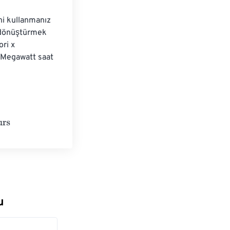
i kullanmanız 
 dönüştürmek 
ri x 
Megawatt saat 
u