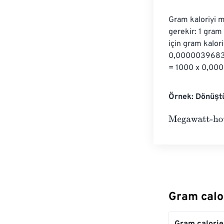
Gram kaloriyi 
gerekir: 1 gra
için gram kalor
0,000003968320
= 1000 x 0,00
Örnek: Dönüşt
Megawatt-hour
Gram calo