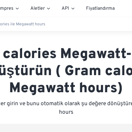
mpres
Aletler
API
Fiyatlandırma
ories ile Megawatt hours
calories Megawatt
üştürün ( Gram calo
Megawatt hours)
ğer girin ve bunu otomatik olarak şu değere dönüştür
hours