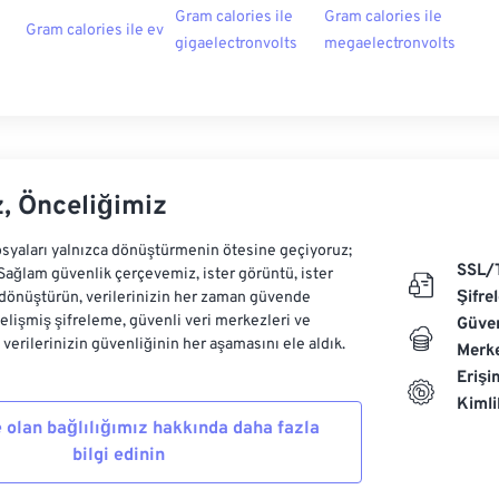
Gram calories ile
Gram calories ile
Gram calories ile ev
gigaelectronvolts
megaelectronvolts
z, Önceliğimiz
syaları yalnızca dönüştürmenin ötesine geçiyoruz;
SSL/
 Sağlam güvenlik çerçevemiz, ister görüntü, ister
Şifre
dönüştürün, verilerinizin her zaman güvende
Gelişmiş şifreleme, güvenli veri merkezleri ve
Güven
e verilerinizin güvenliğinin her aşamasını ele aldık.
Merke
Erişi
Kiml
 olan bağlılığımız hakkında daha fazla
bilgi edinin