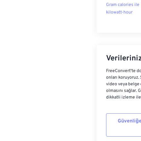
Gram calories ile
kilowatt-hour
Verilerini
FreeConvert'te do
onları koruyoruz.
video veya belge 
olmasını sağlar. 
dikkatli izleme il
Güvenliğe