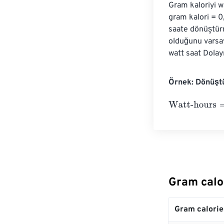
Gram kaloriyi w
gram kalori = 0
saate dönüştürm
olduğunu varsay
watt saat Dolayı
Örnek: Dönüştü
Watt-hours
=
10
Gram calo
Gram calorie