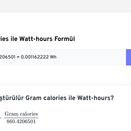
ies ile Watt-hours Formül
.4206501 = 0.001162222 Wh
ştürülür Gram calories ile Watt-hours?
am calories
860.4206501