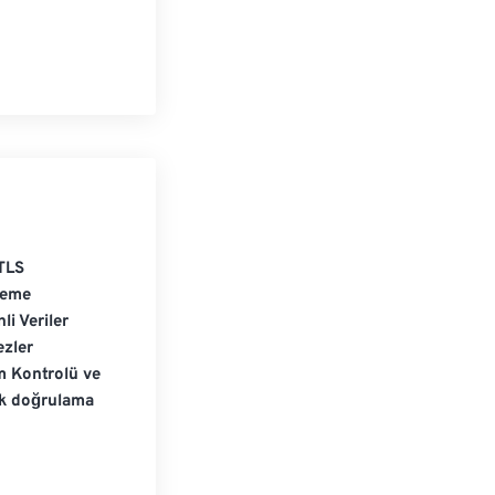
TLS
leme
li Veriler
zler
m Kontrolü ve
ik doğrulama