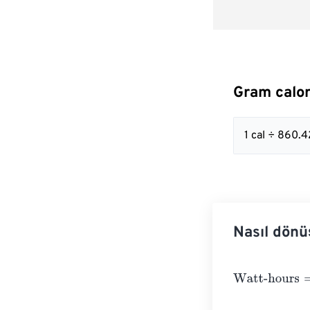
Gram calor
1 cal ÷ 860
Nasıl dönü
Watt-hours
=
Gr