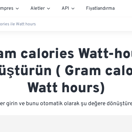
mpres
Aletler
API
Fiyatlandırma
ories ile Watt hours
am calories Watt-ho
üştürün ( Gram calo
Watt hours)
er girin ve bunu otomatik olarak şu değere dönüştür