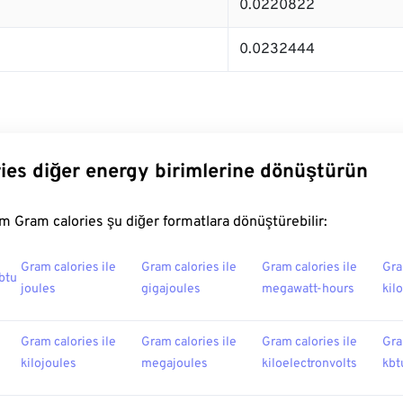
0.0220822
0.0232444
ies diğer energy birimlerine dönüştürün
 Gram calories şu diğer formatlara dönüştürebilir:
Gram calories ile
Gram calories ile
Gram calories ile
Gra
 btu
joules
gigajoules
megawatt-hours
kil
Gram calories ile
Gram calories ile
Gram calories ile
Gra
kilojoules
megajoules
kiloelectronvolts
kbt