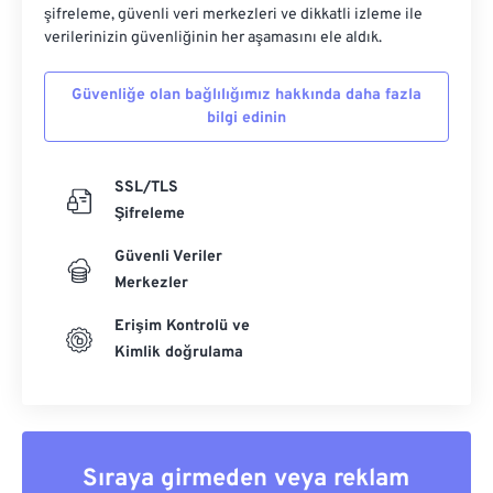
şifreleme, güvenli veri merkezleri ve dikkatli izleme ile
verilerinizin güvenliğinin her aşamasını ele aldık.
Güvenliğe olan bağlılığımız hakkında daha fazla
bilgi edinin
SSL/TLS
Şifreleme
Güvenli Veriler
Merkezler
Erişim Kontrolü ve
Kimlik doğrulama
Sıraya girmeden veya reklam