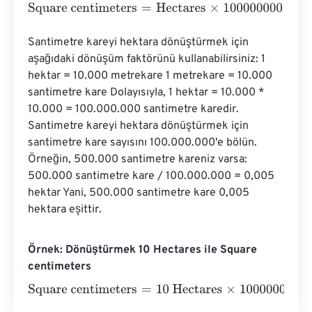
Square centimeters
=
Hectares
×
100000000
Santimetre kareyi hektara dönüştürmek için 
aşağıdaki dönüşüm faktörünü kullanabilirsiniz: 1 
hektar = 10.000 metrekare 1 metrekare = 10.000 
santimetre kare Dolayısıyla, 1 hektar = 10.000 * 
10.000 = 100.000.000 santimetre karedir. 
Santimetre kareyi hektara dönüştürmek için 
santimetre kare sayısını 100.000.000'e bölün. 
Örneğin, 500.000 santimetre kareniz varsa: 
500.000 santimetre kare / 100.000.000 = 0,005 
hektar Yani, 500.000 santimetre kare 0,005 
hektara eşittir.
Örnek: Dönüştürmek 10 Hectares ile Square
centimeters
Square centimeters
=
10 Hectares
×
100000000
=
100000