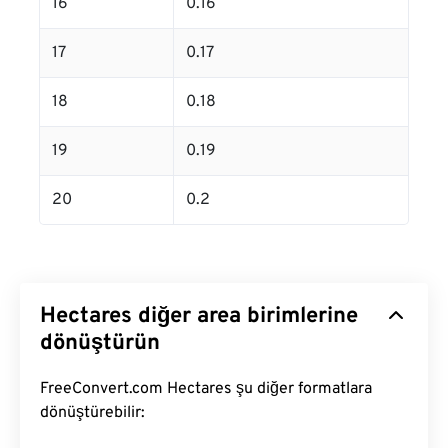
16
0.16
17
0.17
18
0.18
19
0.19
20
0.2
Hectares diğer area birimlerine
dönüştürün
FreeConvert.com Hectares şu diğer formatlara
dönüştürebilir: