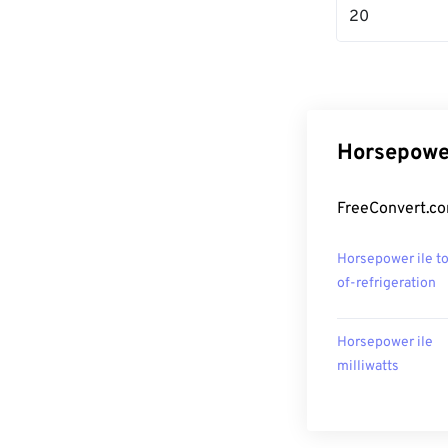
20
Horsepower
FreeConvert.co
Horsepower ile t
of-refrigeration
Horsepower ile
milliwatts