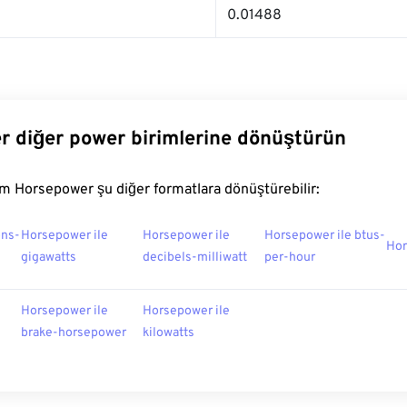
0.01488
 diğer power birimlerine dönüştürün
m Horsepower şu diğer formatlara dönüştürebilir:
ons-
Horsepower ile
Horsepower ile
Horsepower ile btus-
Hor
gigawatts
decibels-milliwatt
per-hour
Horsepower ile
Horsepower ile
brake-horsepower
kilowatts