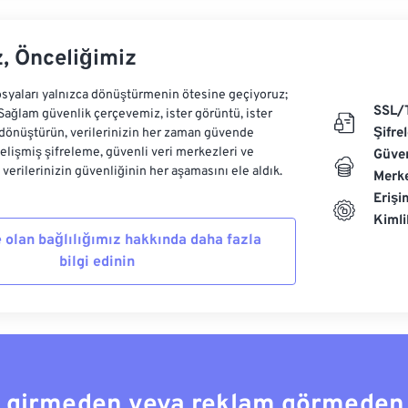
z, Önceliğimiz
syaları yalnızca dönüştürmenin ötesine geçiyoruz;
SSL/
 Sağlam güvenlik çerçevemiz, ister görüntü, ister
Şifre
dönüştürün, verilerinizin her zaman güvende
Gelişmiş şifreleme, güvenli veri merkezleri ve
Güven
e verilerinizin güvenliğinin her aşamasını ele aldık.
Merke
Erişi
Kiml
 olan bağlılığımız hakkında daha fazla
bilgi edinin
a girmeden veya reklam görmeden