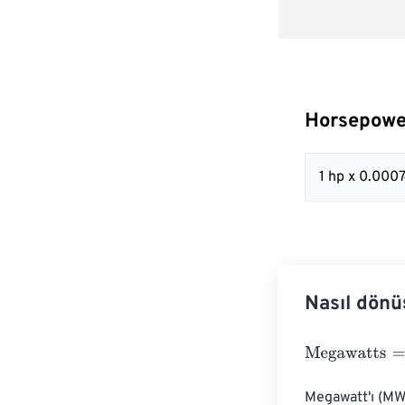
Horsepowe
1 hp x 0.00
Nasıl dönü
Megawatts
=
Ho
Megawatt'ı (MW)