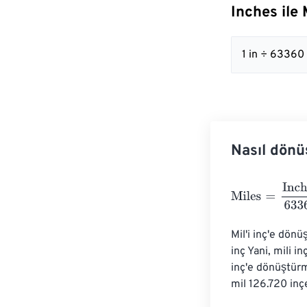
Inches ile
1 in ÷ 63360
Nasıl dönü
Miles
=
Inches
6
Mil'i inç'e dön
inç Yani, mili i
inç'e dönüştürm
mil 126.720 inçe