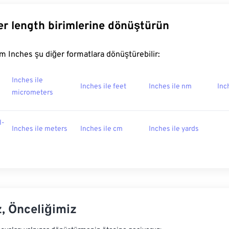
er length birimlerine dönüştürün
 Inches şu diğer formatlara dönüştürebilir:
Inches ile
Inches ile feet
Inches ile nm
Inc
micrometers
l-
Inches ile meters
Inches ile cm
Inches ile yards
z, Önceliğimiz