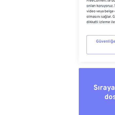
FreeConvert'te do
onları koruyoruz.
video veya belge 
olmasını sağlar. 
dikkatli izleme il
Güvenliğe
Sıray
do