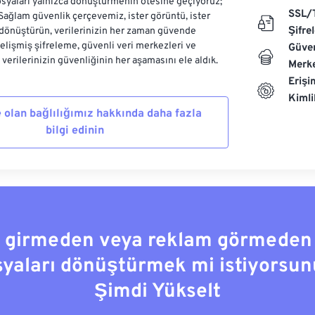
syaları yalnızca dönüştürmenin ötesine geçiyoruz;
SSL/
 Sağlam güvenlik çerçevemiz, ister görüntü, ister
Şifre
dönüştürün, verilerinizin her zaman güvende
Gelişmiş şifreleme, güvenli veri merkezleri ve
Güven
e verilerinizin güvenliğinin her aşamasını ele aldık.
Merke
Erişi
Kiml
 olan bağlılığımız hakkında daha fazla
bilgi edinin
a girmeden veya reklam görmeden
syaları dönüştürmek mi istiyorsun
Şimdi Yükselt