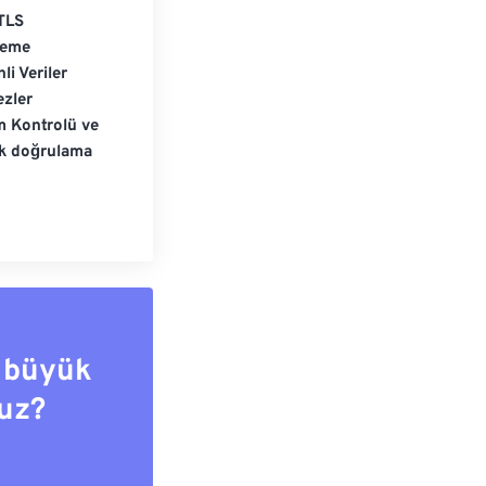
TLS
leme
li Veriler
zler
m Kontrolü ve
ik doğrulama
 büyük
uz?