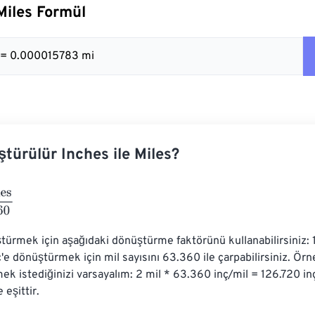
 Miles Formül
 = 0.000015783 mi
ştürülür Inches ile Miles?
3360
üştürmek için aşağıdaki dönüştürme faktörünü kullanabilirsiniz: 
nç'e dönüştürmek için mil sayısını 63.360 ile çarpabilirsiniz. Örne
ek istediğinizi varsayalım: 2 mil * 63.360 inç/mil = 126.720 inç
 eşittir.