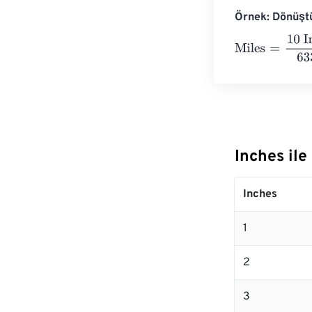
Örnek: Dönüştü
Miles
=
10 Inche
Inches il
Inches
1
2
3