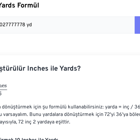
 Yards Formül
0.027777778 yd
ştürülür Inches ile Yards?
6
a dönüştürmek için şu formülü kullanabilirsiniz: yarda = inç / 3
u varsayalım. Bunu yardalara dönüştürmek için 72'yi 36'ya böler
yısıyla, 72 inç 2 yardaya eşittir.