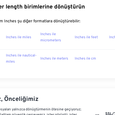
er length birimlerine dönüştürün
 Inches şu diğer formatlara dönüştürebilir:
Inches ile
Inches ile miles
Inches ile feet
Inc
micrometers
Inches ile nautical-
Inches ile meters
Inches ile cm
miles
z, Önceliğimiz
syaları yalnızca dönüştürmenin ötesine geçiyoruz;
SSL/
 Sağlam güvenlik çerçevemiz, ister görüntü, ister