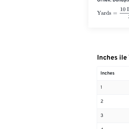
Örnek: Dönüştü
Yards
=
10 Inche
Inches il
Inches
1
2
3