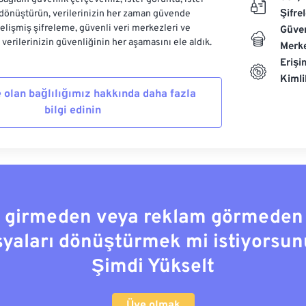
Şifre
dönüştürün, verilerinizin her zaman güvende
Gelişmiş şifreleme, güvenli veri merkezleri ve
Güven
e verilerinizin güvenliğinin her aşamasını ele aldık.
Merke
Erişi
Kiml
 olan bağlılığımız hakkında daha fazla
bilgi edinin
a girmeden veya reklam görmeden
syaları dönüştürmek mi istiyorsun
Şimdi Yükselt
Üye olmak