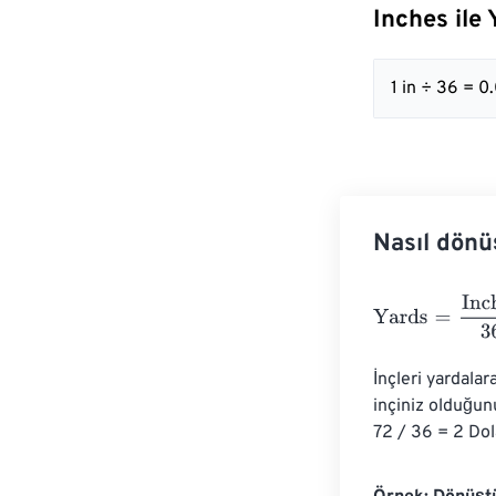
Inches ile
1 in ÷ 36 = 
Nasıl dönü
Yards
=
Inches
3
İnçleri yardalar
inçiniz olduğun
72 / 36 = 2 Dola