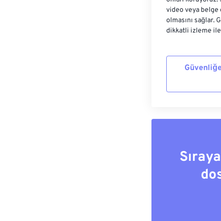
video veya belge 
olmasını sağlar. 
dikkatli izleme il
Güvenliğe
Sıray
do