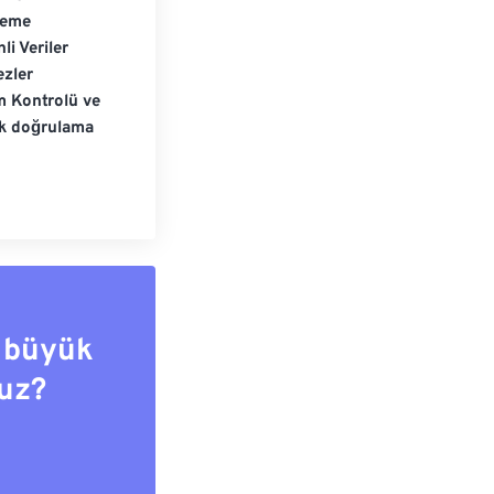
leme
li Veriler
zler
m Kontrolü ve
ik doğrulama
 büyük
uz?