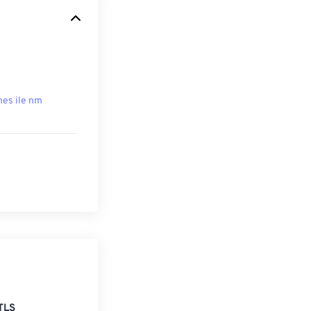
hes ile nm
TLS