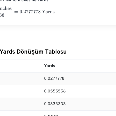
rmek 10 Inches ile Yards
s
36
=
0.2777778
Yards
e Yards Dönüşüm Tablosu
Yards
0.0277778
0.0555556
0.0833333