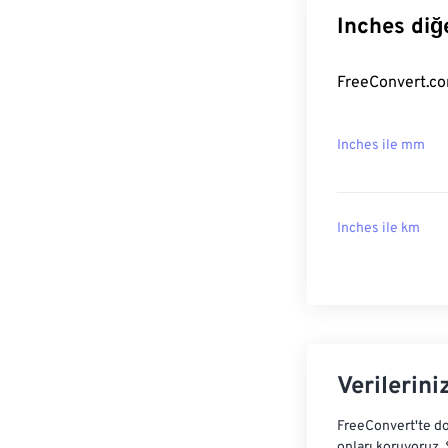
Inches diğ
FreeConvert.com
Inches ile mm
Inches ile km
Verilerini
FreeConvert'te do
onları koruyoruz.