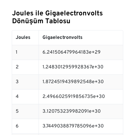
Joules ile Gigaelectronvolts
Dönüşüm Tablosu
Joules
Gigaelectronvolts
1
6.241506479964183e+29
2
1.2483012959928367e+30
3
1.8724519439892548e+30
4
2.4966025919856735e+30
5
3.120753239982091e+30
6
3.7449038879785096e+30