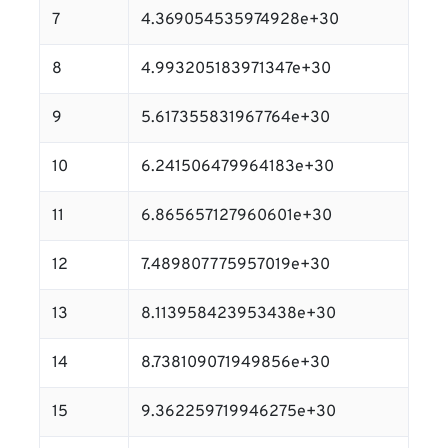
7
4.369054535974928e+30
8
4.993205183971347e+30
9
5.617355831967764e+30
10
6.241506479964183e+30
11
6.865657127960601e+30
12
7.489807775957019e+30
13
8.113958423953438e+30
14
8.738109071949856e+30
15
9.362259719946275e+30