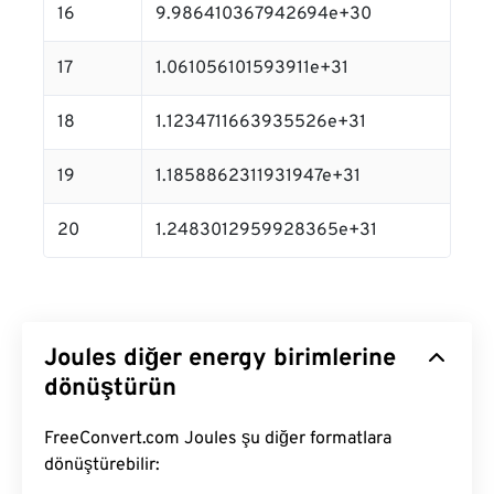
16
9.986410367942694e+30
17
1.061056101593911e+31
18
1.1234711663935526e+31
19
1.1858862311931947e+31
20
1.2483012959928365e+31
Joules diğer energy birimlerine
dönüştürün
FreeConvert.com Joules şu diğer formatlara
dönüştürebilir: