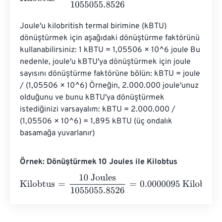
Joule'u kilobritish termal birimine (kBTU) 
dönüştürmek için aşağıdaki dönüştürme faktörünü 
kullanabilirsiniz: 1 kBTU = 1,05506 × 10^6 joule Bu 
nedenle, joule'u kBTU'ya dönüştürmek için joule 
sayısını dönüştürme faktörüne bölün: kBTU = joule 
/ (1,05506 × 10^6) Örneğin, 2.000.000 joule'unuz 
olduğunu ve bunu kBTU'ya dönüştürmek 
istediğinizi varsayalım: kBTU = 2.000.000 / 
(1,05506 × 10^6) = 1,895 kBTU (üç ondalık 
basamağa yuvarlanır)
Örnek: Dönüştürmek 10 Joules ile Kilobtus
Kilobtus
=
10 Joules
1055055.8526
=
0.0000095
Kilobtus