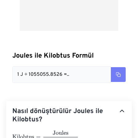
Joules ile Kilobtus Formül
1 J ÷ 1055055.8526 =..
Nasıl dönüştürülür Joules ile
Kilobtus?
Kilobtus
=
Joules
1055055.8526