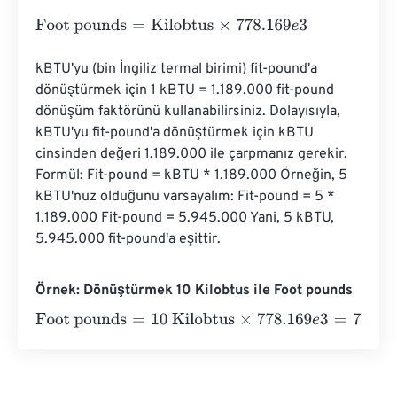
Foot pounds
=
Kilobtus
×
778.169
e
3
kBTU'yu (bin İngiliz termal birimi) fit-pound'a 
dönüştürmek için 1 kBTU = 1.189.000 fit-pound 
dönüşüm faktörünü kullanabilirsiniz. Dolayısıyla, 
kBTU'yu fit-pound'a dönüştürmek için kBTU 
cinsinden değeri 1.189.000 ile çarpmanız gerekir. 
Formül: Fit-pound = kBTU * 1.189.000 Örneğin, 5 
kBTU'nuz olduğunu varsayalım: Fit-pound = 5 * 
1.189.000 Fit-pound = 5.945.000 Yani, 5 kBTU, 
5.945.000 fit-pound'a eşittir.
Örnek: Dönüştürmek 10 Kilobtus ile Foot pounds
Foot pounds
=
10 Kilobtus
×
778.169
e
3
=
7781690
Foot pou