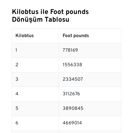
Kilobtus ile Foot pounds
Dönüşüm Tablosu
Kilobtus
Foot pounds
1
778169
2
1556338
3
2334507
4
3112676
5
3890845
6
4669014