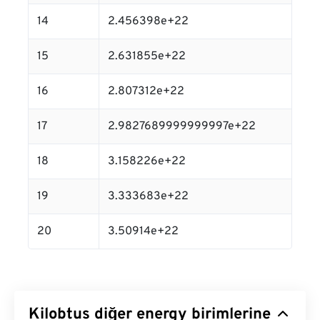
14
2.456398e+22
15
2.631855e+22
16
2.807312e+22
17
2.9827689999999997e+22
18
3.158226e+22
19
3.333683e+22
20
3.50914e+22
Kilobtus diğer energy birimlerine