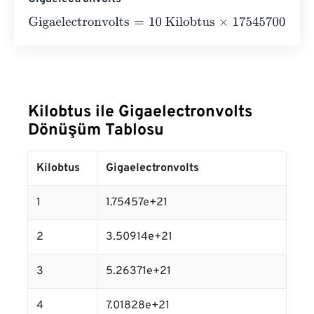
Gigaelectronvolts
=
10 Kilobtus
×
175457000000000000
Kilobtus ile Gigaelectronvolts
Dönüşüm Tablosu
Kilobtus
Gigaelectronvolts
1
1.75457e+21
2
3.50914e+21
3
5.26371e+21
4
7.01828e+21