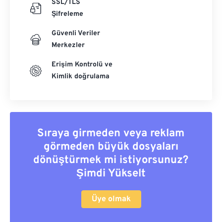
SSL/TLS
Şifreleme
Güvenli Veriler
Merkezler
Erişim Kontrolü ve
Kimlik doğrulama
Sıraya girmeden veya reklam
görmeden büyük dosyaları
dönüştürmek mi istiyorsunuz?
Şimdi Yükselt
Üye olmak