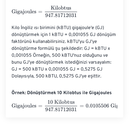
Gigajoules
=
Kilobtus
947.81712031
Kilo İngiliz ısı birimini (kBTU) gigajoule'e (GJ) 
dönüştürmek için 1 kBTU = 0,001055 GJ dönüşüm 
faktörünü kullanabilirsiniz. kBTU'yu GJ'ye 
dönüştürme formülü şu şekildedir: GJ = kBTU x 
0,001055 Örneğin, 500 kBTU'nuz olduğunu ve 
bunu GJ'ye dönüştürmek istediğinizi varsayalım: 
GJ = 500 kBTU x 0,001055 GJ = 0,5275 GJ 
Dolayısıyla, 500 kBTU, 0,5275 GJ'ye eşittir.
Örnek: Dönüştürmek 10 Kilobtus ile Gigajoules
Gigajoules
=
10 Kilobtus
947.81712031
=
0.0105506
Gigajou