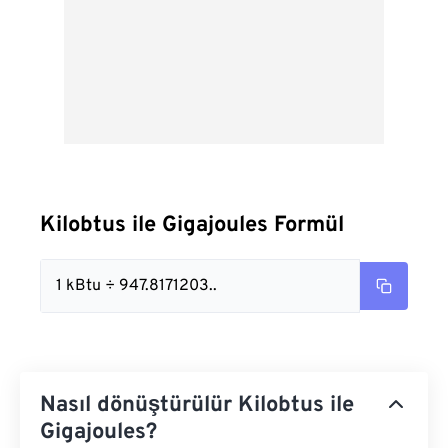
Kilobtus ile Gigajoules Formül
1 kBtu ÷ 947.8171203..
Nasıl dönüştürülür Kilobtus ile
Gigajoules?