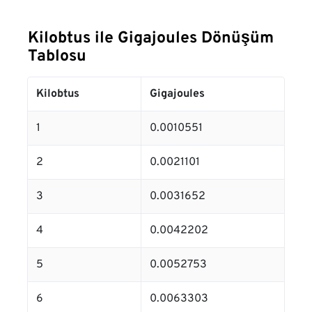
Kilobtus ile Gigajoules Dönüşüm
Tablosu
Kilobtus
Gigajoules
1
0.0010551
2
0.0021101
3
0.0031652
4
0.0042202
5
0.0052753
6
0.0063303