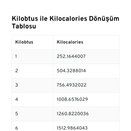
Kilobtus ile Kilocalories Dönüşüm
Tablosu
Kilobtus
Kilocalories
1
252.1644007
2
504.3288014
3
756.4932022
4
1008.6576029
5
1260.8220036
6
1512.9864043