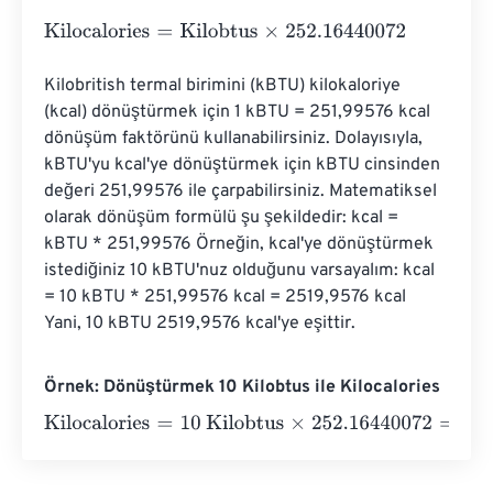
Kilocalories
=
Kilobtus
×
252.16440072
Kilobritish termal birimini (kBTU) kilokaloriye 
(kcal) dönüştürmek için 1 kBTU = 251,99576 kcal 
dönüşüm faktörünü kullanabilirsiniz. Dolayısıyla, 
kBTU'yu kcal'ye dönüştürmek için kBTU cinsinden 
değeri 251,99576 ile çarpabilirsiniz. Matematiksel 
olarak dönüşüm formülü şu şekildedir: kcal = 
kBTU * 251,99576 Örneğin, kcal'ye dönüştürmek 
istediğiniz 10 kBTU'nuz olduğunu varsayalım: kcal 
= 10 kBTU * 251,99576 kcal = 2519,9576 kcal 
Yani, 10 kBTU 2519,9576 kcal'ye eşittir.
Örnek: Dönüştürmek 10 Kilobtus ile Kilocalories
Kilocalories
=
10 Kilobtus
×
252.16440072
=
2521.644007