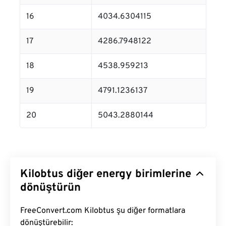
16
4034.6304115
17
4286.7948122
18
4538.959213
19
4791.1236137
20
5043.2880144
Kilobtus diğer energy birimlerine
dönüştürün
FreeConvert.com Kilobtus şu diğer formatlara
dönüştürebilir: